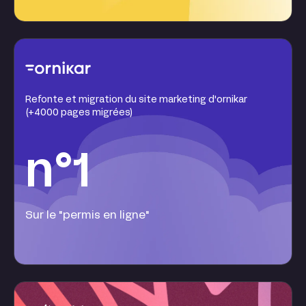
Refonte et migration du site marketing d'ornikar
(+4000 pages migrées)
n°1
Sur le "permis en ligne"