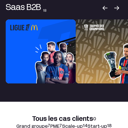
Saas B2B
18
Tous les cas clients
0
7
7
14
18
Grand groupe
PME
Scale-up
Start-up