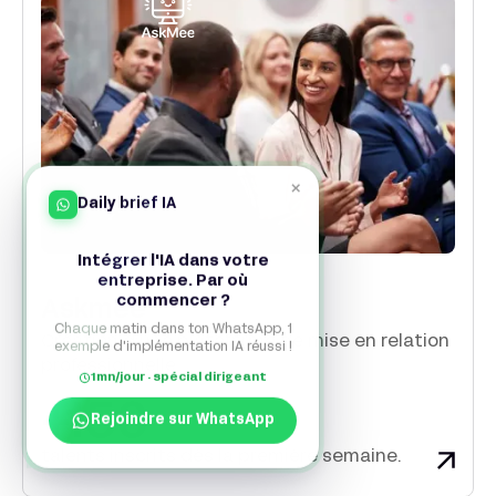
×
Daily brief IA
Intégrer l'IA dans votre
entreprise. Par où
commencer ?
Askmee
Chaque matin dans ton WhatsApp, 1
Création d’une plateforme de mise en relation
exemple d'implémentation IA réussi !
professionnelle
1mn/jour · spécial dirigeant
+150
Rejoindre sur WhatsApp
talents inscrits dès la première semaine.