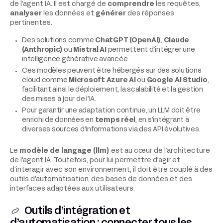
de l’agent IA. Il est chargé de
comprendre
les requêtes,
analyser
les données et
générer
des réponses
pertinentes.
Des solutions comme
ChatGPT (OpenAI)
,
Claude
(Anthropic)
ou
Mistral AI
permettent d’intégrer une
intelligence générative avancée.
Ces modèles peuvent être hébergés sur des solutions
cloud comme
Microsoft Azure AI
ou
Google AI Studio
,
facilitant ainsi le déploiement, la scalabilité et la gestion
des mises à jour de l’IA.
Pour garantir une adaptation continue, un LLM doit être
enrichi de données en
temps réel
, en s’intégrant à
diverses sources d’informations via des API évolutives.
Le
modèle de langage (llm)
est au cœur de l’architecture
de l’agent IA. Toutefois, pour lui permettre d’agir et
d’interagir avec son environnement, il doit être couplé à des
outils d’automatisation, des bases de données et des
interfaces adaptées aux utilisateurs.
Outils d’intégration et