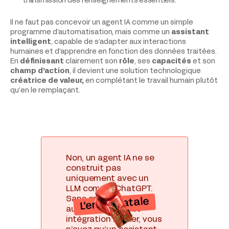
transmission des renseignements essentiels.
Il ne faut pas concevoir un agent IA comme un simple
programme d’automatisation, mais comme un
assistant
intelligent
, capable de s’adapter aux interactions
humaines et d’apprendre en fonction des données traitées.
En
définissant
clairement son
rôle
, ses
capacités
et son
champ d’action
, il devient une solution technologique
créatrice de valeur,
en complétant le travail humain plutôt
qu’en le remplaçant.
Non, un agent IA ne se
construit pas
uniquement avec un
LLM comme ChatGPT.
Sans orchestration,
L'erreur fatale
automatisation et
intégration métier, vous