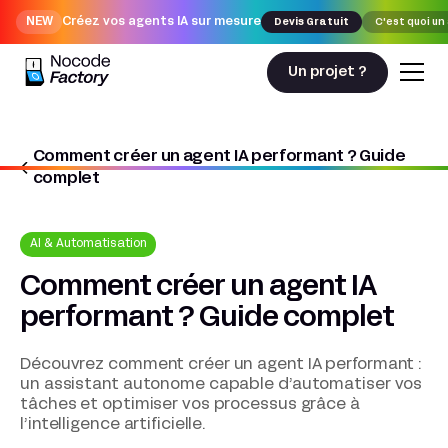
NEW
Créez vos agents IA sur mesure
Devis Gratuit
C'est quoi un
Un projet ?
Comment créer un agent IA performant ? Guide
Nocodefactory
AI & Automatisation
complet
Comment créer un agent IA performant ? Guide complet
AI & Automatisation
Comment créer un agent IA
performant ? Guide complet
Découvrez comment créer un agent IA performant :
un assistant autonome capable d’automatiser vos
tâches et optimiser vos processus grâce à
l’intelligence artificielle.