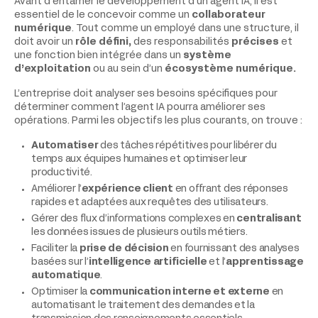
Avant d’entamer le développement d’un agent IA, il est
essentiel de le concevoir comme un
collaborateur
numérique
. Tout comme un employé dans une structure, il
doit avoir un
rôle défini,
des responsabilités
précises
et
une fonction bien intégrée dans un
système
d’exploitation
ou au sein d’un
écosystème numérique.
L’entreprise doit analyser ses besoins spécifiques pour
déterminer comment l’agent IA pourra améliorer ses
opérations. Parmi les objectifs les plus courants, on trouve :
Automatiser
des tâches répétitives pour libérer du
temps aux équipes humaines et optimiser leur
productivité.
Améliorer l’
expérience client
en offrant des réponses
rapides et adaptées aux requêtes des utilisateurs.
Gérer des flux d’informations complexes en
centralisant
les données issues de plusieurs outils métiers.
Faciliter la
prise de décision
en fournissant des analyses
basées sur l’
intelligence artificielle
et l’
apprentissage
automatique
.
Optimiser la
communication interne et externe
en
automatisant le traitement des demandes et la