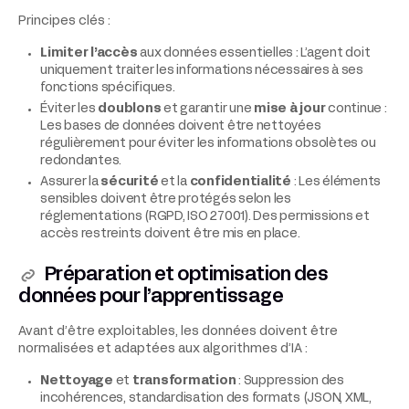
Principes clés :
Limiter l’accès
aux données essentielles : L’agent doit
uniquement traiter les informations nécessaires à ses
fonctions spécifiques.
Éviter les
doublons
et garantir une
mise à jour
continue :
Les bases de données doivent être nettoyées
régulièrement pour éviter les informations obsolètes ou
redondantes.
Assurer la
sécurité
et la
confidentialité
: Les éléments
sensibles doivent être protégés selon les
réglementations (RGPD, ISO 27001). Des permissions et
accès restreints doivent être mis en place.
Préparation et optimisation des
données pour l’apprentissage
Avant d’être exploitables, les données doivent être
normalisées et adaptées aux algorithmes d’IA :
Nettoyage
et
transformation
: Suppression des
incohérences, standardisation des formats (JSON, XML,