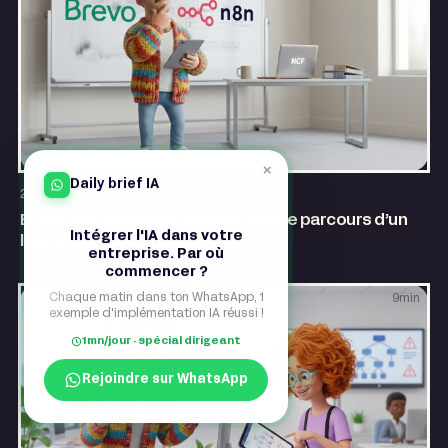
×
Daily brief IA
AI & Automatisation
23 juillet 2026
Brevo n8n : comment automatiser le parcours d’un
Intégrer l'IA dans votre
lead sans doublons ?
entreprise. Par où
commencer ?
Chaque matin dans ton WhatsApp, 1
9
min
exemple d'implémentation IA réussi !
1mn/jour · spécial dirigeant
Rejoindre sur WhatsApp