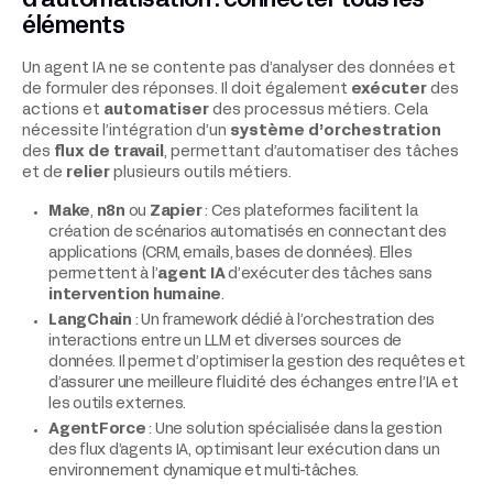
d’automatisation : connecter tous les
éléments
Un agent IA ne se contente pas d’analyser des données et
de formuler des réponses. Il doit également
exécuter
des
actions et
automatiser
des processus métiers. Cela
nécessite l’intégration d’un
système d’orchestration
des
flux de travail
, permettant d’automatiser des tâches
et de
relier
plusieurs outils métiers.
Make
,
n8n
ou
Zapier
: Ces plateformes facilitent la
création de scénarios automatisés en connectant des
applications (CRM, emails, bases de données). Elles
permettent à l’
agent IA
d’exécuter des tâches sans
intervention humaine
.
LangChain
: Un framework dédié à l’orchestration des
interactions entre un LLM et diverses sources de
données. Il permet d’optimiser la gestion des requêtes et
d’assurer une meilleure fluidité des échanges entre l’IA et
les outils externes.
AgentForce
: Une solution spécialisée dans la gestion
des flux d’agents IA, optimisant leur exécution dans un
environnement dynamique et multi-tâches.