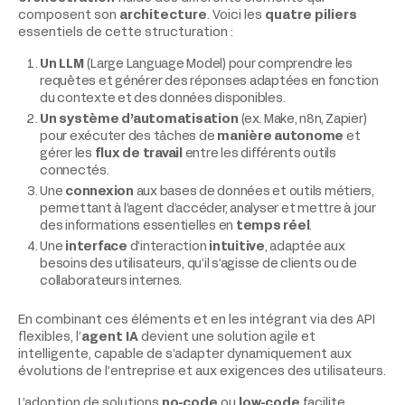
composent son
architecture
. Voici les
quatre piliers
essentiels de cette structuration :
Un LLM
(Large Language Model) pour comprendre les
requêtes et générer des réponses adaptées en fonction
du contexte et des données disponibles.
Un système d’automatisation
(ex. Make, n8n, Zapier)
pour exécuter des tâches de
manière autonome
et
gérer les
flux de travail
entre les différents outils
connectés.
Une
connexion
aux bases de données et outils métiers,
permettant à l’agent d’accéder, analyser et mettre à jour
des informations essentielles en
temps réel
.
Une
interface
d’interaction
intuitive
, adaptée aux
besoins des utilisateurs, qu’il s’agisse de clients ou de
collaborateurs internes.
En combinant ces éléments et en les intégrant via des API
flexibles, l’
agent IA
devient une solution agile et
intelligente, capable de s’adapter dynamiquement aux
évolutions de l’entreprise et aux exigences des utilisateurs.
L’adoption de solutions
no-code
ou
low-code
facilite