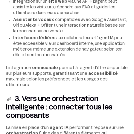
Intégration sur un
site web
via une API → L’agent peut
assister les visiteurs, répondre aux FAQ et guider les
utilisateurs dans leurs démarches.
Assistants vocaux
compatibles avec Google Assistant,
Siri ou Alexa → Offrent une interaction naturelle basée sur
la reconnaissance vocale.
Interfaces dédiées
aux collaborateurs : L’agent IA peut
être accessible via un dashboard interne, une application
métier ou même une extension de navigateur, selon son
rôle et ses fonctionnalités.
L’intégration
omnicanale
permet à l’agent d’être disponible
sur plusieurs supports, garantissant une
accessibilité
maximale selon les préférences et les usages des
utilisateurs.
3. Vers une orchestration
intelligente : connecter tous les
composants
La mise en place d’un
agent IA
performant repose sur une
orchestration
fluide des différents éléments qui