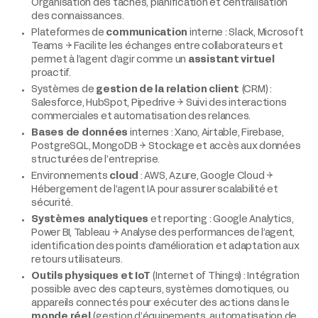
Organisation des tâches, planification et centralisation
des connaissances.
Plateformes de
communication
interne : Slack, Microsoft
Teams → Facilite les échanges entre collaborateurs et
permet à l’agent d’agir comme un
assistant virtuel
proactif.
Systèmes de
gestion de la relation client
(CRM) :
Salesforce, HubSpot, Pipedrive → Suivi des interactions
commerciales et automatisation des relances.
Bases de données
internes : Xano, Airtable, Firebase,
PostgreSQL, MongoDB → Stockage et accès aux données
structurées de l’entreprise.
Environnements
cloud
: AWS, Azure, Google Cloud →
Hébergement de l’agent
IA pour assurer scalabilité et
sécurité.
Systèmes analytiques
et reporting : Google Analytics,
Power BI, Tableau → Analyse des performances de l’agent,
identification des points d’amélioration et adaptation aux
retours utilisateurs.
Outils physiques et IoT
(Internet of Things) : Intégration
possible avec des capteurs, systèmes domotiques, ou
appareils connectés pour exécuter des actions dans le
monde réel
(gestion d’équipements, automatisation de