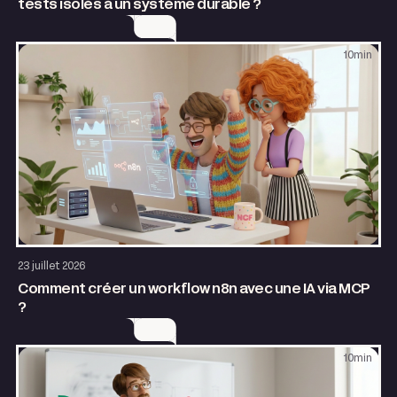
tests isolés à un système durable ?
10
min
AI & Automatisation
23 juillet 2026
Comment créer un workflow n8n avec une IA via MCP
?
10
min