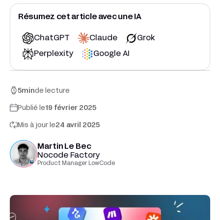
Résumez cet article avec une IA
ChatGPT
Claude
Grok
Perplexity
Google AI
5
min
de lecture
Publié le
19 février 2025
Mis à jour le
24 avril 2025
Martin Le Bec
Nocode Factory
Product Manager LowCode