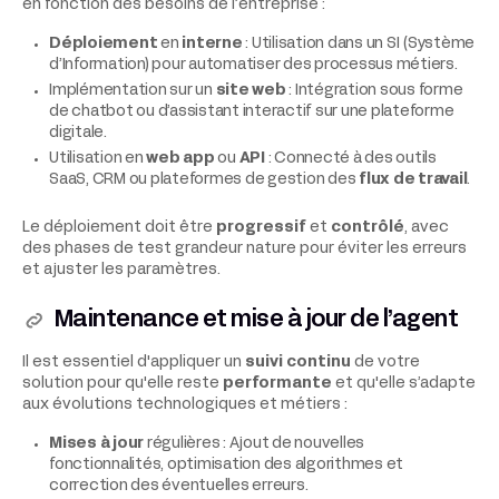
en fonction des besoins de l’entreprise :
Déploiement
en
interne
: Utilisation dans un SI (Système
d’Information) pour automatiser des processus métiers.
Implémentation sur un
site web
: Intégration sous forme
de chatbot ou d’assistant interactif sur une plateforme
digitale.
Utilisation en
web app
ou
API
: Connecté à des outils
SaaS, CRM ou plateformes de gestion des
flux de travail
.
Le déploiement doit être
progressif
et
contrôlé
, avec
des phases de test grandeur nature pour éviter les erreurs
et ajuster les paramètres.
Maintenance et mise à jour de l’agent
Il est essentiel d'appliquer un
suivi continu
de votre
solution pour qu'elle reste
performante
et qu'elle s’adapte
aux évolutions technologiques et métiers :
Mises à jour
régulières : Ajout de nouvelles
fonctionnalités, optimisation des algorithmes et
correction des éventuelles erreurs.