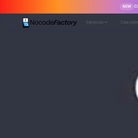
C
NEW
Services
Cas clie