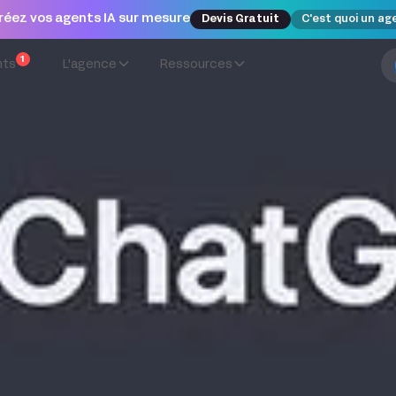
réez vos agents IA sur mesure
Devis Gratuit
C'est quoi un ag
1
nts
L'agence
Ressources