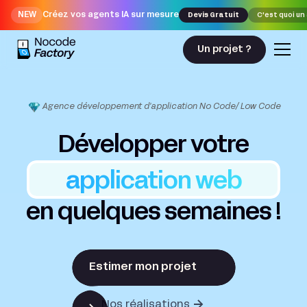
NEW
Créez vos agents IA sur mesure
Devis Gratuit
C'est quoi un
Un projet ?
Agence développement d'application No Code/ Low Code
Développer votre
application web
en quelques semaines !
Estimer mon projet
Nos réalisations