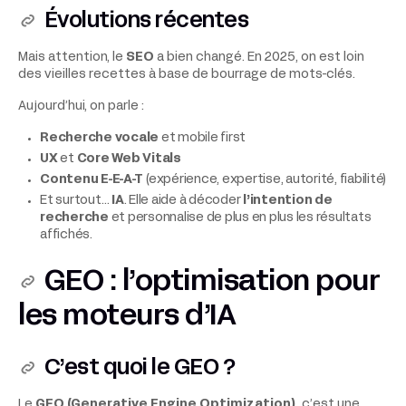
Évolutions récentes
Mais attention, le
SEO
a bien changé. En 2025, on est loin
des vieilles recettes à base de bourrage de mots-clés.
Aujourd’hui, on parle :
Recherche vocale
et mobile first
UX
et
Core Web Vitals
Contenu E-E-A-T
(expérience, expertise, autorité, fiabilité)
Et surtout…
IA
. Elle aide à décoder
l’intention de
recherche
et personnalise de plus en plus les résultats
affichés.
GEO : l’optimisation pour
les moteurs d’IA
C’est quoi le GEO ?
Le
GEO (Generative Engine Optimization)
, c’est une