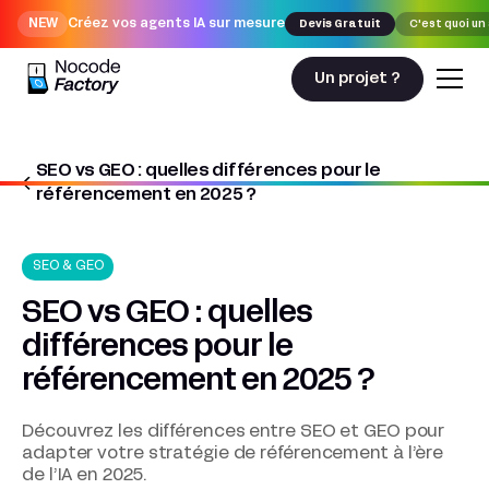
NEW
Créez vos agents IA sur mesure
Devis Gratuit
C'est quoi un
Un projet ?
SEO vs GEO : quelles différences pour le
Nocodefactory
SEO & Contenu
référencement en 2025 ?
SEO vs GEO : quelles différences pour le référencement en 2025 ?
SEO & GEO
SEO vs GEO : quelles
différences pour le
référencement en 2025 ?
Découvrez les différences entre SEO et GEO pour
adapter votre stratégie de référencement à l’ère
de l’IA en 2025.