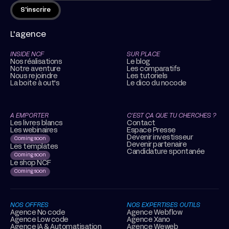
L'agence
INSIDE NCF
SUR PLACE
Nos réalisations
Le blog
Notre aventure
Les comparatifs
Nous rejoindre
Les tutoriels
La boite à out's
Le dico du nocode
A EMPORTER
C’EST ÇA QUE TU CHERCHES ?
Les livres blancs
Contact
Les webinaires
Espace Presse
Devenir investisseur
Coming soon
Devenir partenaire
Les templates
Candidature spontanée
Coming soon
Le shop NCF
Coming soon
NOS OFFRES
NOS EXPERTISES OUTILS
Agence No code
Agence Webflow
Agence Low code
Agence Xano
Agence IA & Automatisation
Agence Weweb