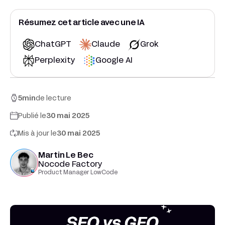
Résumez cet article avec une IA
ChatGPT
Claude
Grok
Perplexity
Google AI
5
min
de lecture
Publié le
30 mai 2025
Mis à jour le
30 mai 2025
Martin Le Bec
Nocode Factory
Product Manager LowCode