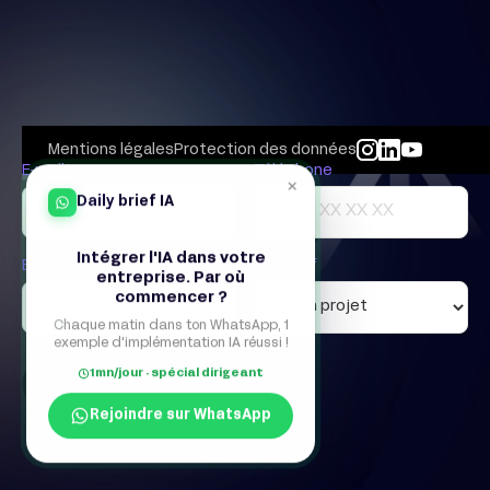
Mentions légales
Protection des données
E-mail*
Téléphone
×
Daily brief IA
Intégrer l'IA dans votre
Entreprise
Objectif
entreprise. Par où
commencer ?
Chaque matin dans ton WhatsApp, 1
exemple d'implémentation IA réussi !
1mn/jour · spécial dirigeant
Rejoindre sur WhatsApp