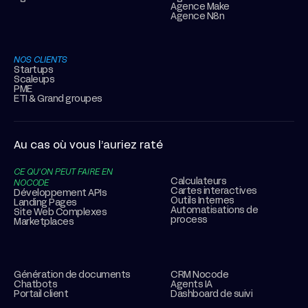
Agence Make
Agence N8n
NOS CLIENTS
Startups
Scaleups
PME
ETI & Grand groupes
Au cas où vous l’auriez raté
CE QU’ON PEUT FAIRE EN
Calculateurs
NOCODE
Cartes interactives
Développement APIs
Outils Internes
Landing Pages
Automatisations de
Site Web Complexes
process
Marketplaces
Génération de documents
CRM Nocode
Chatbots
Agents IA
Portail client
Dashboard de suivi