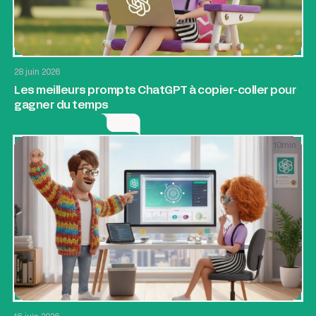
AI & Automatisation
SEO & GEO
Application web
28 juin 2026
Les meilleurs prompts ChatGPT à copier-coller pour
gagner du temps
10
min
Application web
Design