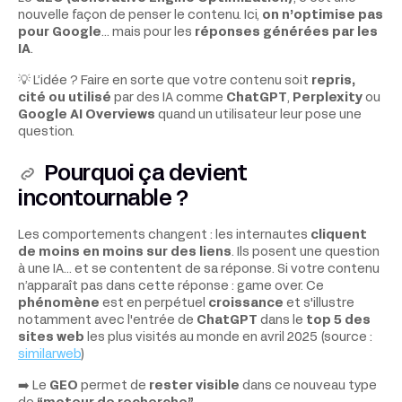
nouvelle façon de penser le contenu. Ici,
on n’optimise pas
pour Google
… mais pour les
réponses générées par les
IA
.
💡 L’idée ? Faire en sorte que votre contenu soit
repris,
cité ou utilisé
par des IA comme
ChatGPT
,
Perplexity
ou
Google
AI
Overviews
quand un utilisateur leur pose une
question.
Pourquoi ça devient
incontournable ?
Les comportements changent : les internautes
cliquent
de moins en moins sur des liens
. Ils posent une question
à une IA… et se contentent de sa réponse. Si votre contenu
n’apparaît pas dans cette réponse : game over. Ce
phénomène
est en perpétuel
croissance
et s'illustre
notamment avec l'entrée de
ChatGPT
dans le
top 5 des
sites web
les plus visités au monde en avril 2025 (source :
similarweb
)
➡️ Le
GEO
permet de
rester visible
dans ce nouveau type