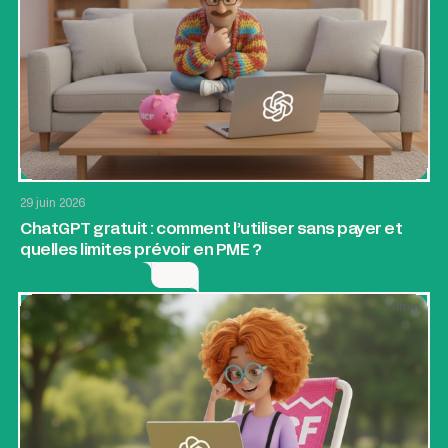
AI & Automatisation
Application web
Growth
29 juin 2026
ChatGPT gratuit : comment l’utiliser sans payer et
quelles limites prévoir en PME ?
11
min