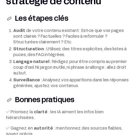
stratégie de contenu
Les étapes clés
Audit
de votre contenu existant : Est-ce que vos pages
sont claires ? Factuelles ? Faciles à reformuler ?
Structurées clairement ? Etc.
Structuration
: Utilisez des titres explicites, des listes à
puces, des FAQ intégrées.
Langage naturel
: Rédigez pour être compris au premier
coup d’œil. Ni jargon inutile, ni phrase à rallonge : allez droit
au but.
Surveillance
: Analysez vos apparitions dans les réponses
générées, ajustez vos contenus.
Bonnes pratiques
✅ Priorisez la
clarté
: les IA aiment les infos bien
hiérarchisées.
✅ Gagnez en
autorité
: mentionnez des sources fiables,
soyez précis.