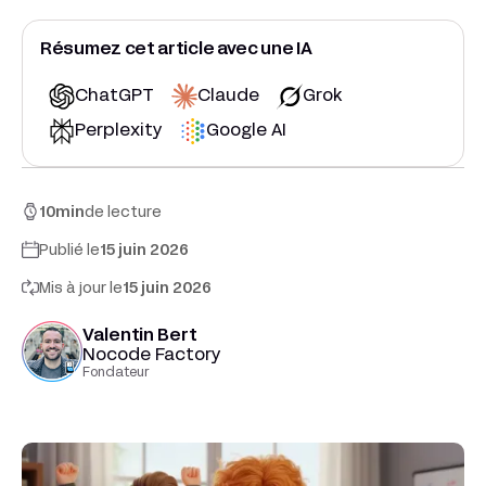
Résumez cet article avec une IA
ChatGPT
Claude
Grok
Perplexity
Google AI
10
min
de lecture
Publié le
15 juin 2026
Mis à jour le
15 juin 2026
Valentin Bert
Nocode Factory
Fondateur