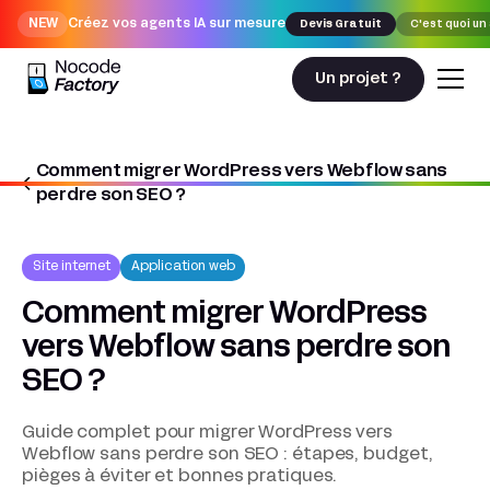
NEW
Créez vos agents IA sur mesure
Devis Gratuit
C'est quoi un
Un projet ?
Comment migrer WordPress vers Webflow sans
Nocodefactory
Site internet
perdre son SEO ?
Comment migrer WordPress vers Webflow sans perdre son SEO ?
Site internet
Application web
Comment migrer WordPress
vers Webflow sans perdre son
SEO ?
Guide complet pour migrer WordPress vers
Webflow sans perdre son SEO : étapes, budget,
pièges à éviter et bonnes pratiques.