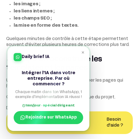
les images ;
les liens internes ;
les champs SEO ;
la mise en forme des textes.
Quelques minutes de contrôle à cette étape permettent
souvent d'éviter plusieurs heures de corrections plus tard.
×
Daily brief IA
Étape 4 : reconstruire les
templates et les pages
Intégrer l'IA dans votre
entreprise. Par où
Une fois le contenu importé, il faut recréer les pages qui
commencer ?
l'affichent.
Chaque matin dans ton WhatsApp, 1
exemple d'implémentation IA réussi !
C'est généralement l'étape la plus longue du projet.
1mn/jour · spécial dirigeant
Deux approches sont possibles :
Rejoindre sur WhatsApp
partir d'un template Webflow existant ;
Besoin
Contactez un expert
d'aide ?
reconstruire entièrement le site dans le Designer
Webflow.