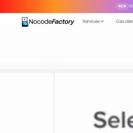
C
NEW
Services
Cas clie