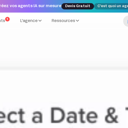
réez vos agents IA sur mesure
Devis Gratuit
C'est quoi un ag
1
nts
L'agence
Ressources