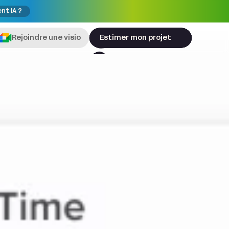
ent IA ?
Rejoindre une visio
Estimer mon projet