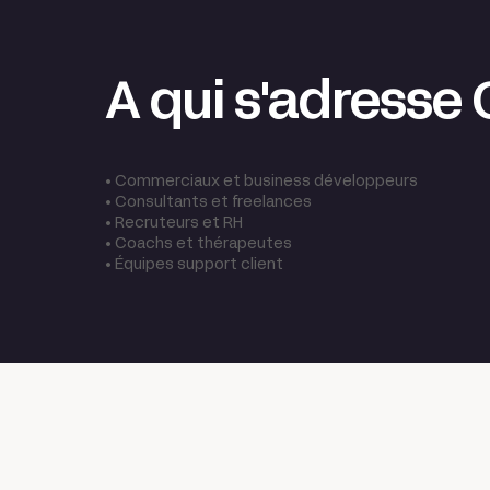
A qui s'adresse
• Commerciaux et business développeurs
• Consultants et freelances
• Recruteurs et RH
• Coachs et thérapeutes
• Équipes support client
Calendly