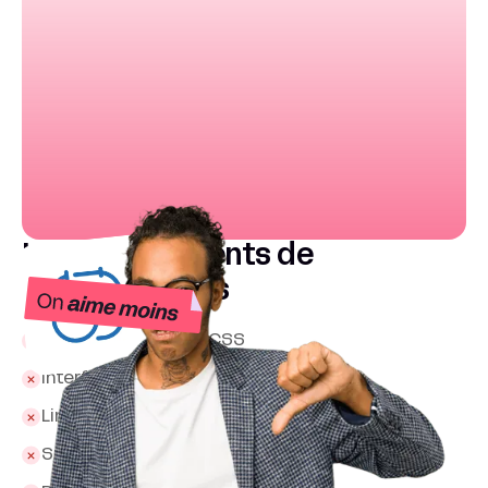
Les inconvénients de
Zoho Bookings
Design limités sans CSS
Interface mobile perfectible
Limité à l’écosystème Zoho
Support client lent en période haute