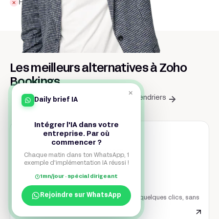
Pas de widget multilingue natif
Les meilleurs alternatives à Zoho
Bookings
×
Les meilleurs outils pour Gérer vos calendriers
Daily brief IA
Intégrer l'IA dans votre
entreprise. Par où
commencer ?
Chaque matin dans ton WhatsApp, 1
exemple d'implémentation IA réussi !
1mn/jour · spécial dirigeant
Cal
Rejoindre sur WhatsApp
Automatisez des workflows complexes en quelques clics, sans
coder.