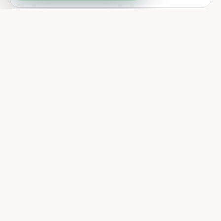
SimplyBook.me
Automatisez vos réservations en ligne en quelques clics.
YouCanBookMe
Automatisez vos rendez-vous sans aucun email manuel.