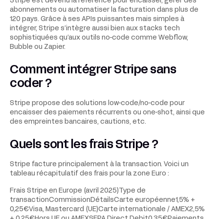
Stripe est devenu la référence pour encaisser, gérer des
abonnements ou automatiser la facturation dans plus de
120 pays. Grâce à ses APIs puissantes mais simples à
intégrer, Stripe s’intègre aussi bien aux stacks tech
sophistiquées qu’aux outils no-code comme Webflow,
Bubble ou Zapier.
Comment intégrer Stripe sans
coder ?
Stripe propose des solutions low-code/no-code pour
encaisser des paiements récurrents ou one-shot, ainsi que
des empreintes bancaires, cautions, etc.
Quels sont les frais Stripe ?
Stripe facture principalement à la transaction. Voici un
tableau récapitulatif des frais pour la zone Euro :
Frais Stripe en Europe (avril 2025)Type de
transactionCommissionDétailsCarte européenne1,5% +
0,25€Visa, Mastercard (UE)Carte internationale / AMEX2,5%
+ 0,25€Hors UE ou AMEXSEPA Direct Debit0,35€Paiements