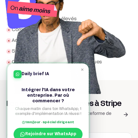
Stripe
Frais de transaction élevés
Complexité pour usage basique
Account holds possibles
Support parfois lent
Certaines restrictions géographiques
×
Daily brief IA
Intégrer l'IA dans votre
entreprise. Par où
commencer ?
Les meilleurs alternatives à Stripe
Chaque matin dans ton WhatsApp, 1
exemple d'implémentation IA réussi !
Les meilleurs outils pour Créer une plateforme de
paiement en ligne
1mn/jour · spécial dirigeant
Rejoindre sur WhatsApp