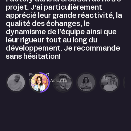
projet. J’ai particulièrement
J
apprécié leur grande réactivité, la
j
qualité des échanges, le
dynamisme de l’équipe ainsi que
leur rigueur tout au long du
développement. Je recommande
sans hésitation!
France G.
Directrice Adjointe