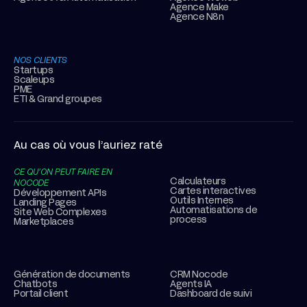
Agence Make
Agence N8n
NOS CLIENTS
Startups
Scaleups
PME
ETI & Grand groupes
Au cas où vous l’auriez raté
CE QU’ON PEUT FAIRE EN
Calculateurs
NOCODE
Cartes interactives
Développement APIs
Outils Internes
Landing Pages
Automatisations de
Site Web Complexes
process
Marketplaces
Génération de documents
CRM Nocode
Chatbots
Agents IA
Portail client
Dashboard de suivi