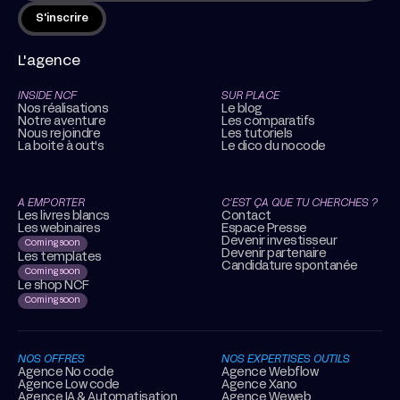
L'agence
INSIDE NCF
SUR PLACE
Nos réalisations
Le blog
Notre aventure
Les comparatifs
Nous rejoindre
Les tutoriels
La boite à out's
Le dico du nocode
A EMPORTER
C’EST ÇA QUE TU CHERCHES ?
Les livres blancs
Contact
Les webinaires
Espace Presse
Devenir investisseur
Coming soon
Devenir partenaire
Les templates
Candidature spontanée
Coming soon
Le shop NCF
Coming soon
NOS OFFRES
NOS EXPERTISES OUTILS
Agence No code
Agence Webflow
Agence Low code
Agence Xano
Agence IA & Automatisation
Agence Weweb