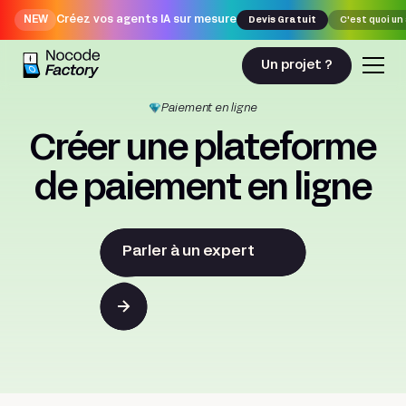
NEW
Créez vos agents IA sur mesure
Devis Gratuit
C'est quoi un
Un projet ?
Paiement en ligne
Créer une plateforme
de paiement en ligne
Parler à un expert