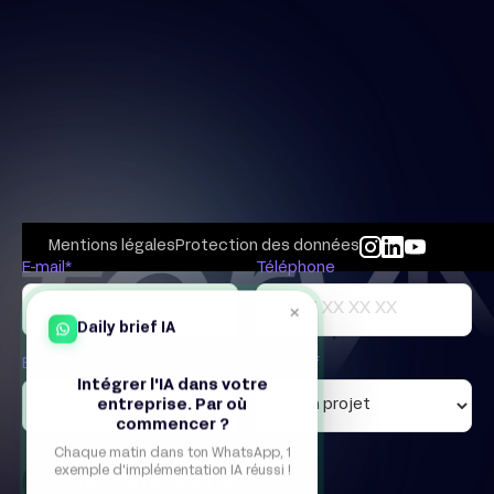
Mentions légales
Protection des données
E-mail*
Téléphone
×
Daily brief IA
Entreprise
Objectif
Intégrer l'IA dans votre
entreprise. Par où
commencer ?
Chaque matin dans ton WhatsApp, 1
exemple d'implémentation IA réussi !