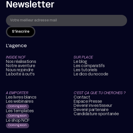
Newsletter
L'agence
INSIDE NCF
SUR PLACE
Nos réalisations
Le blog
Notre aventure
Les comparatifs
Nous rejoindre
Les tutoriels
La boite à out's
Le dico du nocode
A EMPORTER
C’EST ÇA QUE TU CHERCHES ?
Les livres blancs
Contact
Les webinaires
Espace Presse
Devenir investisseur
Coming soon
Devenir partenaire
Les templates
Candidature spontanée
Coming soon
Le shop NCF
Coming soon