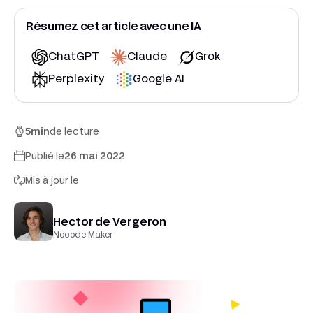
Résumez cet article avec une IA
ChatGPT
Claude
Grok
Perplexity
Google AI
5
min
de lecture
Publié le
26 mai 2022
Mis à jour le
Hector de Vergeron
Nocode Maker