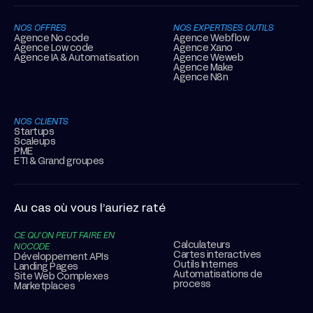
NOS OFFRES
NOS EXPERTISES OUTILS
Agence No code
Agence Webflow
Agence Low code
Agence Xano
Agence IA & Automatisation
Agence Weweb
Agence Make
Agence N8n
NOS CLIENTS
Startups
Scaleups
PME
ETI & Grand groupes
Au cas où vous l’auriez raté
CE QU’ON PEUT FAIRE EN
Calculateurs
NOCODE
Cartes interactives
Développement APIs
Outils Internes
Landing Pages
Automatisations de
Site Web Complexes
process
Marketplaces