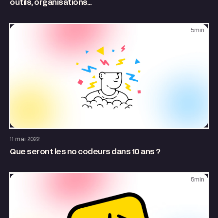
outils, organisations…
5
min
Entrepreneuriat
11 mai 2022
Que seront les no codeurs dans 10 ans ?
5
min