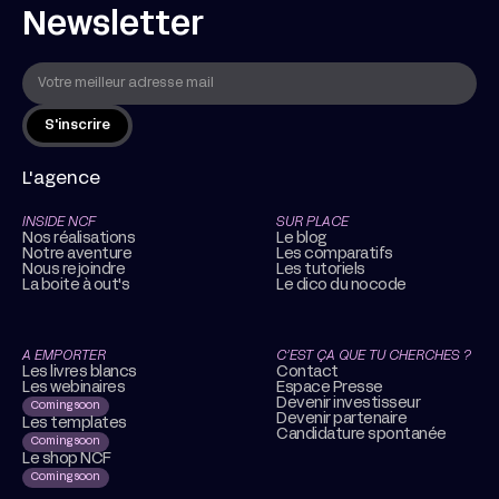
Newsletter
L'agence
INSIDE NCF
SUR PLACE
Nos réalisations
Le blog
Notre aventure
Les comparatifs
Nous rejoindre
Les tutoriels
La boite à out's
Le dico du nocode
A EMPORTER
C’EST ÇA QUE TU CHERCHES ?
Les livres blancs
Contact
Les webinaires
Espace Presse
Devenir investisseur
Coming soon
Devenir partenaire
Les templates
Candidature spontanée
Coming soon
Le shop NCF
Coming soon