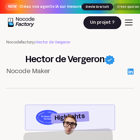
NEW
Créez vos agents IA sur mesure
Devis Gratuit
C'est quoi un
Un projet ?
Nocodefactory
Hector de Vergeron
Hector de Vergeron
Nocode Maker
Highlights