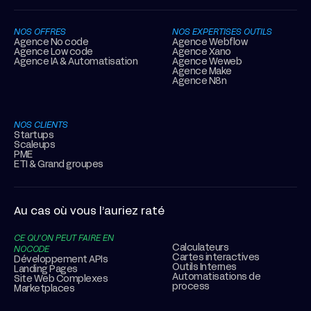
NOS OFFRES
NOS EXPERTISES OUTILS
Agence No code
Agence Webflow
Agence Low code
Agence Xano
Agence IA & Automatisation
Agence Weweb
Agence Make
Agence N8n
NOS CLIENTS
Startups
Scaleups
PME
ETI & Grand groupes
Au cas où vous l’auriez raté
CE QU’ON PEUT FAIRE EN
Calculateurs
NOCODE
Cartes interactives
Développement APIs
Outils Internes
Landing Pages
Automatisations de
Site Web Complexes
process
Marketplaces