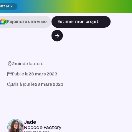
ent IA ?
Rejoindre une visio
Estimer mon projet
2
min
de lecture
Publié le
28 mars 2023
Mis à jour le
28 mars 2023
Jade
Nocode Factory