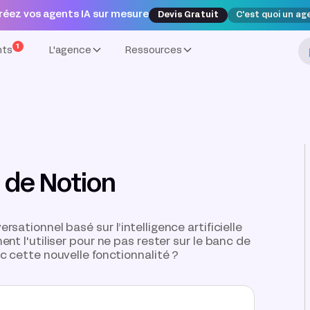
réez vos agents IA sur mesure
Devis Gratuit
C'est quoi un ag
1
nts
L'agence
Ressources
T de Notion
sationnel basé sur l’intelligence artificielle
nt l'utiliser pour ne pas rester sur le banc de
c cette nouvelle fonctionnalité ?