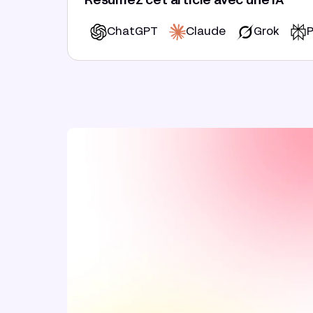
Résumez cet article avec une IA
ChatGPT
Claude
Grok
P