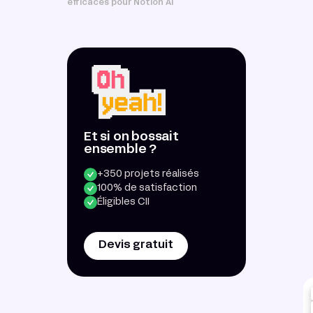
efficaces pour Notion AI
Et si on bossait
ensemble ?
+350 projets réalisés
100% de satisfaction
Éligibles CII
Devis gratuit