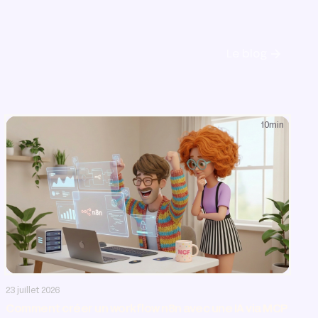
Le blog
10
min
AI & Automatisation
23 juillet 2026
Comment créer un workflow n8n avec une IA via MCP