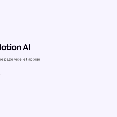
otion AI
e page vide, et appuie
: