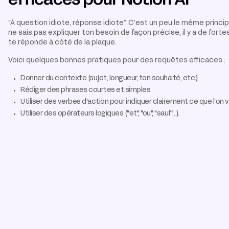
efficaces pour Notion AI
“À question idiote, réponse idiote”. C’est un peu le même princip
ne sais pas expliquer ton besoin de façon précise, il y a de fort
te réponde à côté de la plaque.
Voici quelques bonnes pratiques pour des requêtes efficaces :
Donner du contexte (sujet, longueur, ton souhaité, etc.),
Rédiger des phrases courtes et simples
Utiliser des verbes d'action pour indiquer clairement ce que l’on
Utiliser des opérateurs logiques ("et", "ou", "sauf"…).