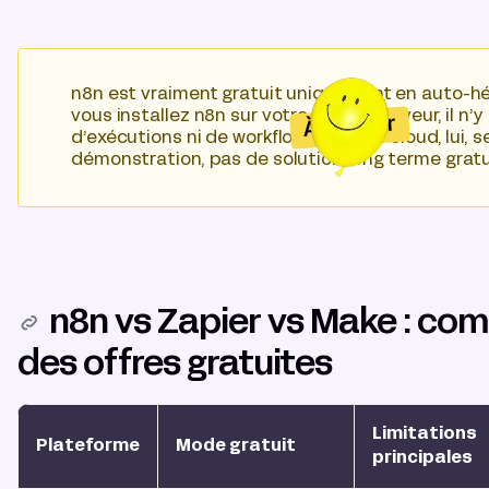
n8n est vraiment gratuit uniquement en auto-h
vous installez n8n sur votre propre serveur, il n’
À retenir
d’exécutions ni de workflows. Le plan cloud, lui, 
démonstration, pas de solution long terme gratu
n8n vs Zapier vs Make : co
des offres gratuites
Limitations
Plateforme
Mode gratuit
principales