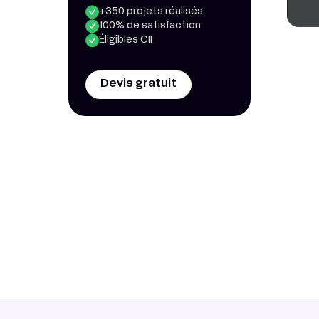
+350 projets réalisés
100% de satisfaction
Éligibles CII
Devis gratuit