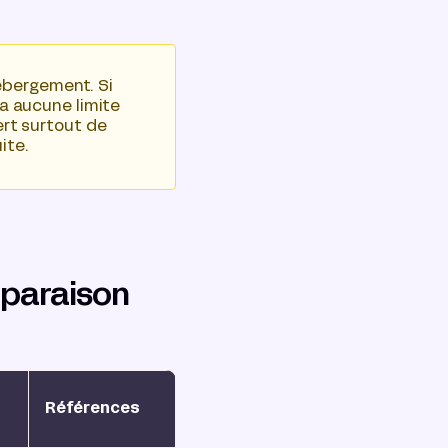
ébergement. Si
y a aucune limite
sert surtout de
ite.
mparaison
Références