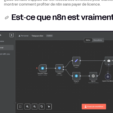
montrer comment profiter de n8n sans payer de licence.
Est‑ce que n8n est vraiment