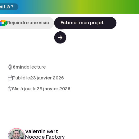
ent IA ?
Rejoindre une visio
Estimer mon projet
6
min
de lecture
Publié le
23 janvier 2026
Mis à jour le
23 janvier 2026
Valentin Bert
Nocode Factory