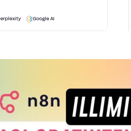
erplexity
Google AI