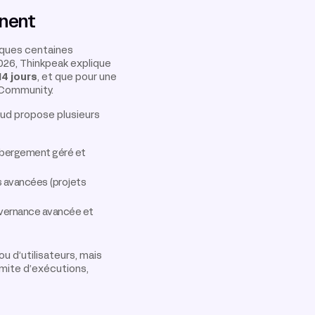
anent
elques centaines
2026, Thinkpeak explique
14 jours
, et que pour une
 Community.
oud propose plusieurs
hébergement géré et
és avancées (projets
ouvernance avancée et
u d’utilisateurs, mais
imite d’exécutions,