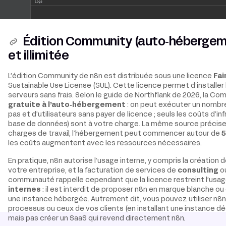
Édition Community (auto‑hébergeme
et illimitée
L’édition Community de n8n est distribuée sous une licence
Fai
Sustainable Use License (SUL). Cette licence permet d’installer l
serveurs sans frais. Selon le guide de Northflank de 2026, la Co
gratuite à l’auto‑hébergement
: on peut exécuter un nombre 
pas et d’utilisateurs sans payer de licence ; seuls les coûts d’in
base de données) sont à votre charge. La même source précise
charges de travail, l’hébergement peut commencer autour de
5
les coûts augmentent avec les ressources nécessaires.
En pratique, n8n autorise l’usage interne, y compris la création d
votre entreprise, et la facturation de services de
consulting
ou
communauté rappelle cependant que la licence restreint l’usa
internes
: il est interdit de proposer n8n en marque blanche ou
une instance hébergée. Autrement dit, vous pouvez utiliser n8
processus ou ceux de vos clients (en installant une instance dé
mais pas créer un SaaS qui revend directement n8n.