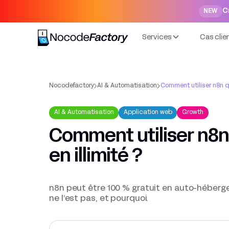
C
NEW
Services
Cas clie
Nocodefactory
AI & Automatisation
Comment utiliser n8n qu
AI & Automatisation
Application web
Growth
Comment utiliser n8n
en illimité ?
n8n peut être 100 % gratuit en auto-hébergem
ne l’est pas, et pourquoi.