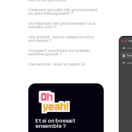
des offres gratuites
Comment installer n8n gratuitement
en auto-hébergement ?
Où héberger n8n gratuitement ou à
moindre coût ?
n8n gratuit : est-ce adapté à votre
entreprise ?
Comment construire son premier
workflow gratuit ?
Cas avancé : créer un agent IA
Et si on bossait
ensemble ?