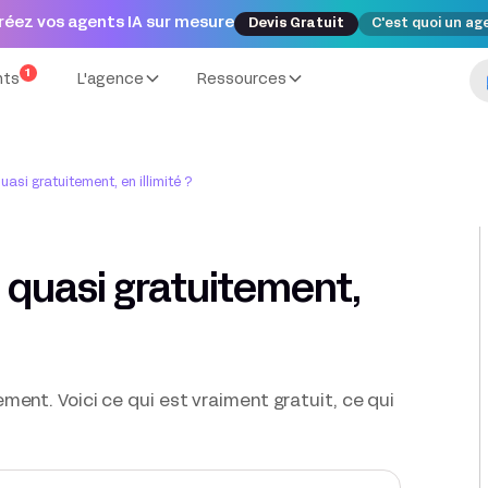
réez vos agents IA sur mesure
Devis Gratuit
C'est quoi un ag
1
nts
L'agence
Ressources
asi gratuitement, en illimité ?
 quasi gratuitement,
ent. Voici ce qui est vraiment gratuit, ce qui