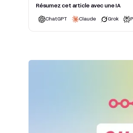
Résumez cet article avec une IA
ChatGPT
Claude
Grok
P