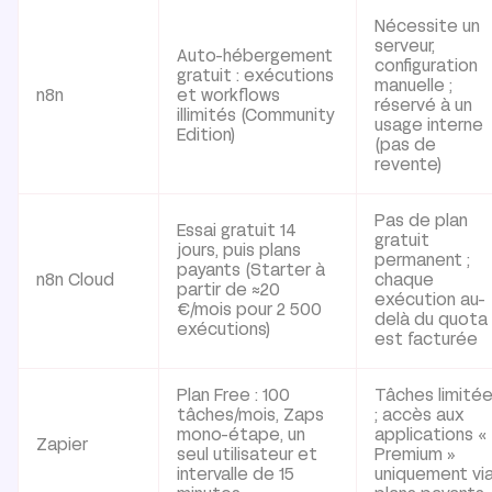
Nécessite un
serveur,
Auto-hébergement
configuration
gratuit : exécutions
manuelle ;
n8n
et workflows
réservé à un
illimités (Community
usage interne
Edition)
(pas de
revente)
Pas de plan
Essai gratuit 14
gratuit
jours, puis plans
permanent ;
payants (Starter à
n8n Cloud
chaque
partir de ≈20
exécution au-
€/mois pour 2 500
delà du quota
exécutions)
est facturée
Plan Free : 100
Tâches limité
tâches/mois, Zaps
; accès aux
mono-étape, un
applications «
Zapier
seul utilisateur et
Premium »
intervalle de 15
uniquement vi