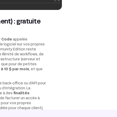
nt) : gratuite
r Code
appelée
e logiciel sur vos propres
mmunity Edition reste
illimité de workflows, de
frastructure (serveur et
 que pour de petites
 à 10 $ par mois
, et que
e back‑office ou d’API pour
 d’intégration. La
ge à des
finalités
 de facturer un accès à
n pour vos propres
diée pour chaque client),