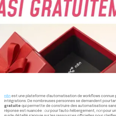
n8n
est une plateforme d’automatisation de workflows connue po
intégrations. De nombreuses personnes se demandent pourtant 
gratuite
qui permette de construire des automatisations sans 
réponse est nuancée :
oui
pour l’auto‑hébergement,
non
pour un
guide détaillé s’appuie sur les ressources officielles pour clarifie