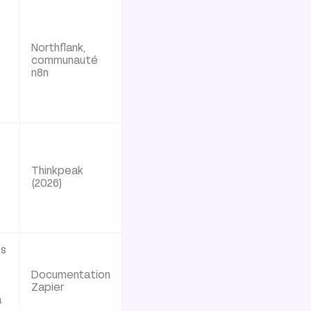
Northflank,
communauté
n8n
Thinkpeak
(2026)
es
Documentation
Zapier
a