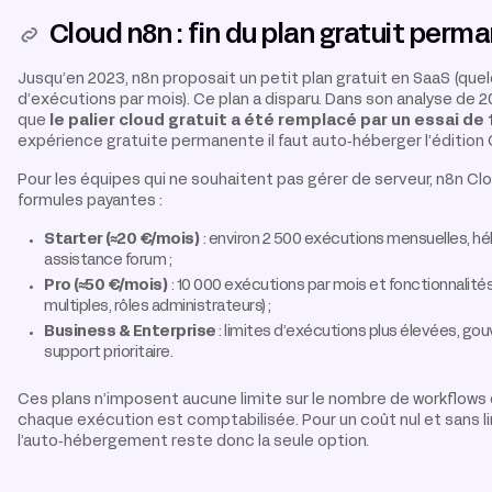
Cloud n8n : fin du plan gratuit perm
Jusqu’en 2023, n8n proposait un petit plan gratuit en SaaS (qu
d’exécutions par mois). Ce plan a disparu. Dans son analyse de 
que
le palier cloud gratuit a été remplacé par un essai de 
expérience gratuite permanente il faut auto‑héberger l’édition
Pour les équipes qui ne souhaitent pas gérer de serveur, n8n Cl
formules payantes :
Starter (≈20 €/mois)
: environ 2 500 exécutions mensuelles, 
assistance forum ;
Pro (≈50 €/mois)
: 10 000 exécutions par mois et fonctionnalit
multiples, rôles administrateurs) ;
Business & Enterprise
: limites d’exécutions plus élevées, g
support prioritaire.
Ces plans n’imposent aucune limite sur le nombre de workflows o
chaque exécution est comptabilisée. Pour un coût nul et sans l
l’auto‑hébergement reste donc la seule option.