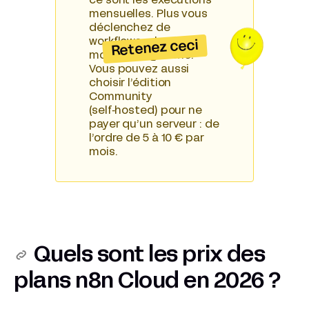
ce sont les exécutions
mensuelles. Plus vous
déclenchez de
workflows, plus vous
Retenez ceci
montez en gamme.
Vous pouvez aussi
choisir l’édition
Community
(self‑hosted) pour ne
payer qu’un serveur : de
l’ordre de 5 à 10 € par
mois.
Quels sont les prix des
plans n8n Cloud en 2026 ?