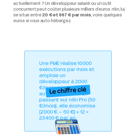
actuellement ? Un développeur salarié ou un outil
concurrent peut coûter plusieurs milliers d’euros. n8n, lui,
se situe entre
20 € et 667 € par mois
, voire quelques
euros si vous auto‑hébergez.
Une PME réalise 10 000
exécutions par mois et
emploie un
développeur à 2 000
€/mois pour ses
Le chiffre clé
automatisations. En
passant sur n8n Pro (50
€/mois), elle économise
(2 000 € – 50 €) × 12 =
23 400 € par an.