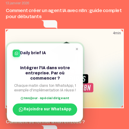
AI & Automatisation
Application web
Growth
13 janvier 2026
Comment créer un agent IA avec n8n : guide complet
pour débutants
4
min
×
Daily brief IA
Intégrer l'IA dans votre
entreprise. Par où
commencer ?
Chaque matin dans ton WhatsApp, 1
exemple d'implémentation IA réussi !
1mn/jour · spécial dirigeant
Rejoindre sur WhatsApp
Growth
AI & Automatisation
Application web
13 janvier 2026
Comment se former à n8n en 2026 ?