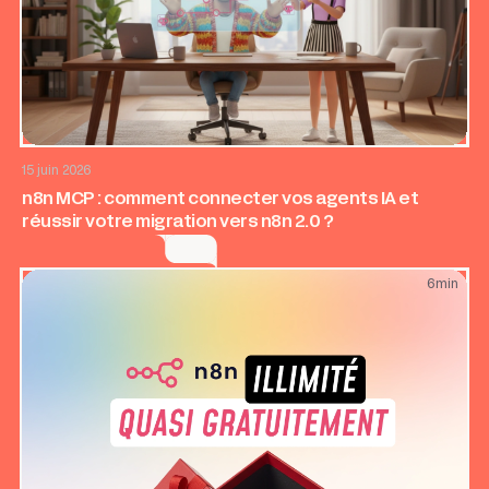
AI & Automatisation
Application web
15 juin 2026
n8n MCP : comment connecter vos agents IA et
réussir votre migration vers n8n 2.0 ?
6
min