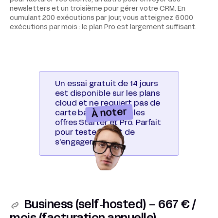
newsletters et un troisième pour gérer votre CRM. En
cumulant 200 exécutions par jour, vous atteignez 6 000
exécutions par mois : le plan Pro est largement suffisant.
Un essai gratuit de 14 jours
est disponible sur les plans
cloud et ne requiert pas de
À noter
carte bancaire pour les
offres Starter et Pro. Parfait
pour tester avant de
s’engager.
Business (self‑hosted) – 667 € /