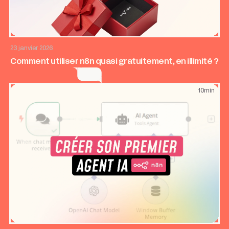
AI & Automatisation
Application web
Growth
23 janvier 2026
Comment utiliser n8n quasi gratuitement, en illimité ?
10
min