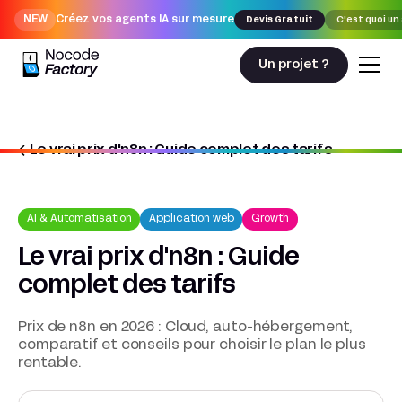
NEW
Créez vos agents IA sur mesure
Devis Gratuit
C'est quoi un
Un projet ?
Le vrai prix d'n8n : Guide complet des tarifs
Nocodefactory
AI & Automatisation
Le vrai prix d'n8n : Guide complet des tarifs
AI & Automatisation
Application web
Growth
Le vrai prix d'n8n : Guide
complet des tarifs
Prix de n8n en 2026 : Cloud, auto-hébergement,
comparatif et conseils pour choisir le plan le plus
rentable.