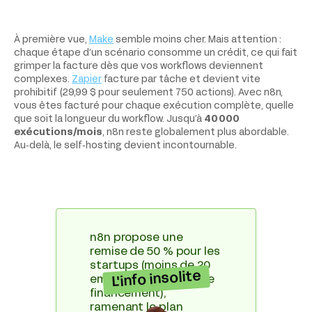
À première vue,
Make
semble moins cher. Mais attention :
chaque étape d’un scénario consomme un crédit, ce qui fait
grimper la facture dès que vos workflows deviennent
complexes.
Zapier
facture par tâche et devient vite
prohibitif (29,99 $ pour seulement 750 actions). Avec n8n,
vous êtes facturé pour chaque exécution complète, quelle
que soit la longueur du workflow. Jusqu’à
40 000
exécutions/mois
, n8n reste globalement plus abordable.
Au‑delà, le self‑hosting devient incontournable.
n8n propose une
remise de 50 % pour les
startups (moins de 20
L'info insolite
employés et < 5 M€ de
financement),
ramenant le plan