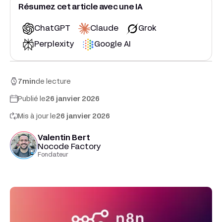
Résumez cet article avec une IA
ChatGPT
Claude
Grok
Perplexity
Google AI
7
min
de lecture
Publié le
26 janvier 2026
Mis à jour le
26 janvier 2026
Valentin Bert
Nocode Factory
Fondateur