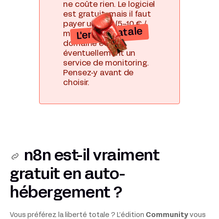
ne coûte rien. Le logiciel
est gratuit, mais il faut
payer un VPS (5–10 € /
L'erreur fatale
mois), un nom de
domaine et
éventuellement un
service de monitoring.
Pensez‑y avant de
choisir.
n8n est-il vraiment
gratuit en auto-
hébergement ?
Vous préférez la liberté totale ? L’édition
Community
vous