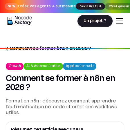
NEW
Créez vos agents IA sur mesure
Devis Gratuit
C'est quoi un
Un projet ?
Comment se former à n8n en 2026 ?
Nocodefactory
Growth
Comment se former à n8n en 2026 ?
Growth
AI & Automatisation
Application web
Comment se former à n8n en
2026 ?
Formation n8n : découvrez comment apprendre
l’automatisation no-code et créer des workflows
utiles.
Résumez cet article avec une IA