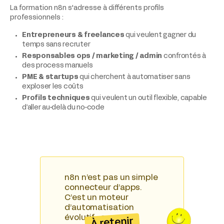
La formation n8n s'adresse à différents profils
professionnels :
Entrepreneurs & freelances
qui veulent gagner du
temps sans recruter
Responsables ops / marketing / admin
confrontés à
des process manuels
PME & startups
qui cherchent à automatiser sans
exploser les coûts
Profils techniques
qui veulent un outil flexible, capable
d’aller au-delà du no-code
n8n n’est pas un simple
connecteur d’apps.
C’est un moteur
d’automatisation
évolutif : on peut
À retenir