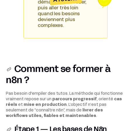
démarrer sans coder,
puis aller très loin
quand les besoins
deviennent plus
complexes.
Comment se former à
n8n ?
Pas besoin d'empiler des tutos. La méthode qui fonctionne
vraiment repose sur un
parcours progressif
, orienté
cas
réels
et
mise en production
. L’objectif n’est pas
seulement de “connaître n8n”, mais de
livrer des
workflows utiles, fiables et maintenables
.
Étape 1 — Les bases de N8n