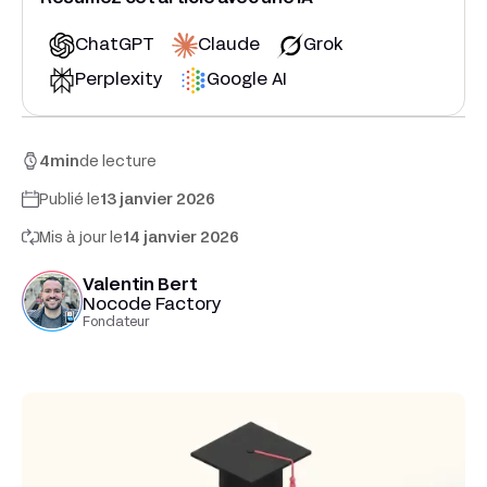
ChatGPT
Claude
Grok
Perplexity
Google AI
4
min
de lecture
Publié le
13 janvier 2026
Mis à jour le
14 janvier 2026
Valentin Bert
Nocode Factory
Fondateur