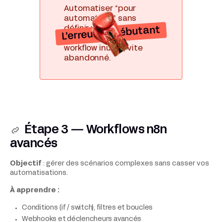
Automatiser “pour
automatiser” sans
définir un vrai gain
L'erreur du débutant
métier. Résultat :
workflow inutile, vite
abandonné.
Étape 3 — Workflows n8n
avancés
Objectif
: gérer des scénarios complexes sans casser vos
automatisations.
À apprendre :
Conditions (if / switch), filtres et boucles
Webhooks et déclencheurs avancés