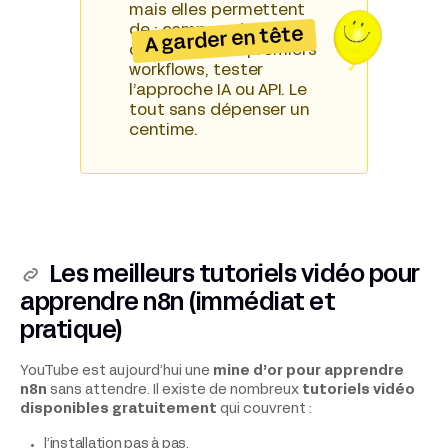
mais elles permettent
de : comprendre l’outil,
A garder en tête
construire vos premiers
workflows, tester
l’approche IA ou API. Le
tout sans dépenser un
centime.
Les meilleurs tutoriels vidéo pour
apprendre n8n (immédiat et
pratique)
YouTube est aujourd’hui une
mine d’or pour apprendre
n8n
sans attendre. Il existe de nombreux
tutoriels vidéo
disponibles gratuitement
qui couvrent :
l’installation pas à pas,