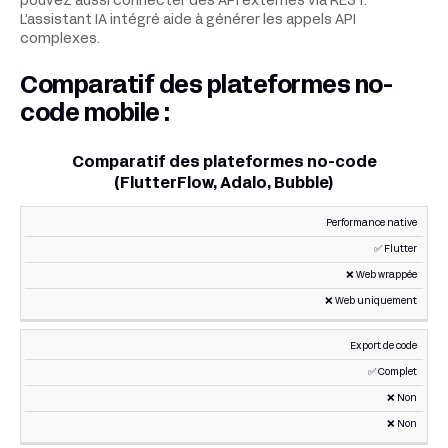
pouvez aussi connecter des API externes via REST.
L’assistant IA intégré aide à générer les appels API
complexes.
Comparatif des plateformes no-
code mobile :
Comparatif des plateformes no-code
(FlutterFlow, Adalo, Bubble)
Performance native
CRITÈRE
FLUTTERFLOW
ADALO
BUBBLE
✅ Flutter
❌ Web wrappée
❌ Web uniquement
Export de code
✅ Complet
❌ Non
❌ Non