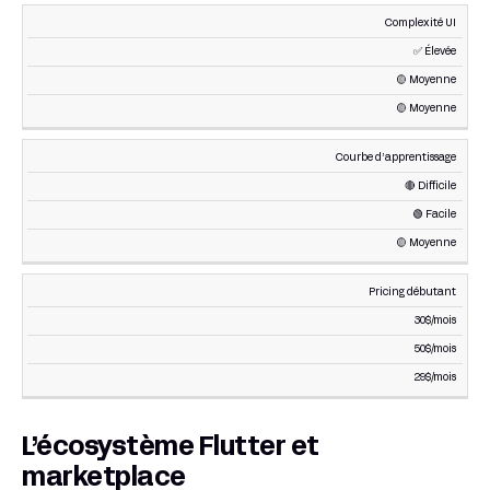
Complexité UI
✅ Élevée
🟡 Moyenne
🟡 Moyenne
Courbe d’apprentissage
🔴 Difficile
🟢 Facile
🟡 Moyenne
Pricing débutant
30$/mois
50$/mois
29$/mois
L’écosystème Flutter et
marketplace