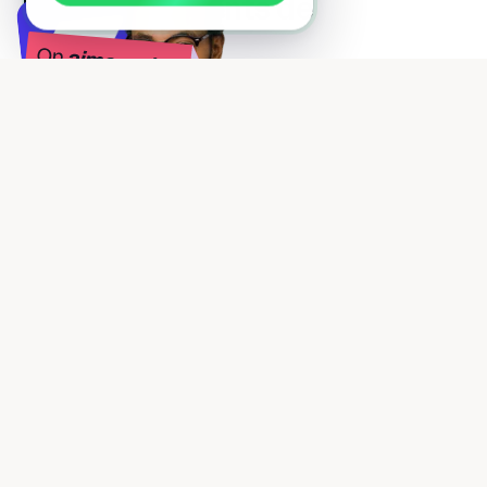
Les inconvénients de
FlutterFlow
• Courbe d'apprentissage technique
• Pricing par équipe élevé
• Non HIPAA compliant
• Limité pour fonctionnalités avancées
• Nécessite base de données externe
Les meilleurs alternatives à
FlutterFlow
Les meilleurs outils pour Créer une application sans
coder