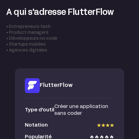
A qui s'adresse FlutterFlow
• Entrepreneurs tech
• Product managers
• Développeurs no-code
• Startups mobiles
• Agences digitales
FlutterFlow
Créer une application
Type d'outil
sans coder
Notation
Popularité
🔥🔥🔥🔥🔥