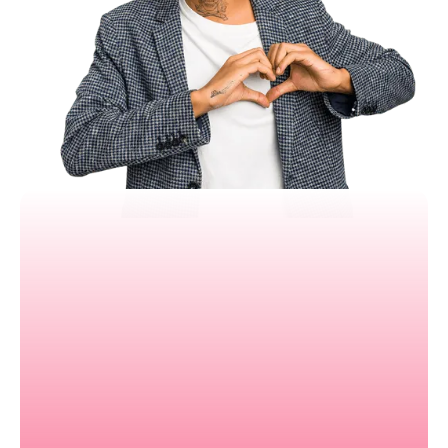
Export Flutter natif propre
Support REST et GraphQL
Contrôle visuel précis
Preview mobile en temps réel
Pas de lock-in propriétaire