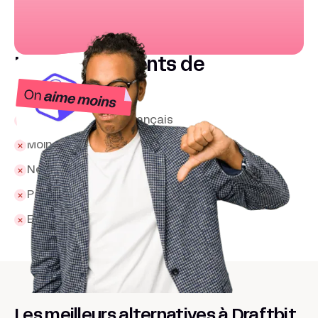
Les inconvénients de
Draftbit
Pas d’interface en français
Moins guidé que FlutterFlow
Nécessite connaissances API
Pas de backend intégré
Export limité en version gratuite
Les meilleurs alternatives à Draftbit