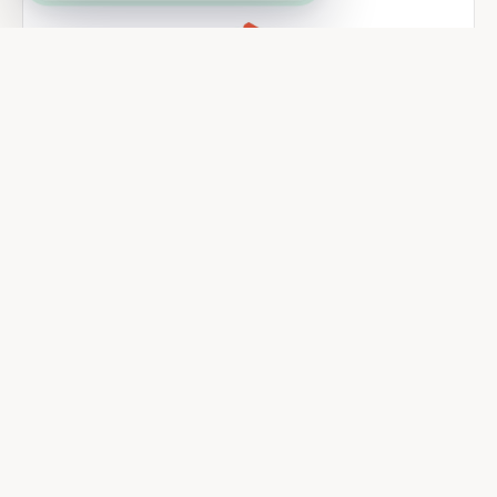
Sharetribe
Lancez votre marketplace sans écrire une ligne de code.
Stacker
Transformez une base Airtable en app métier puissante, sans
coder.