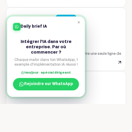
×
Daily brief IA
Intégrer l'IA dans votre
AppGyver
entreprise. Par où
commencer ?
Déployez une app multiplateforme sans écrire une seule ligne de
code.
Chaque matin dans ton WhatsApp, 1
exemple d'implémentation IA réussi !
1mn/jour · spécial dirigeant
Rejoindre sur WhatsApp
Draftbit
Construisez une app mobile Flutter sans écrire de code.