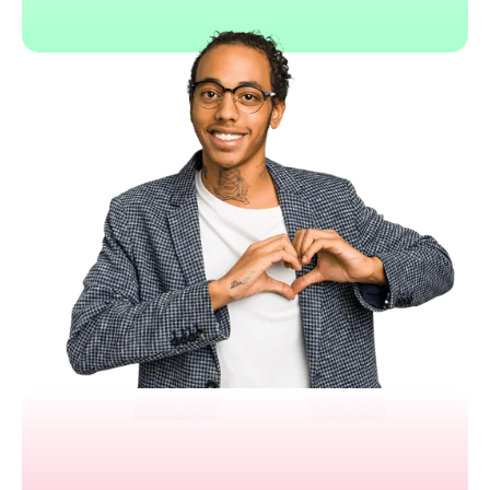
Wized
Connecte facilement Webflow à un backend
Interface no-code orientée logique métier
Supporte l’authentification native
Flexible, compatible avec Xano, Supabase
Idéal pour MVP dynamiques