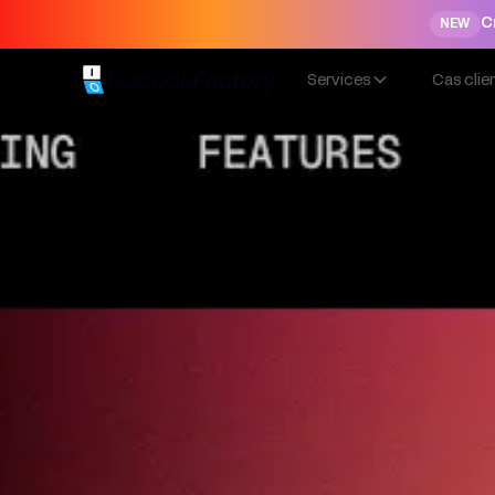
C
NEW
Services
Cas clie