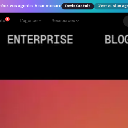
réez vos agents IA sur mesure
Devis Gratuit
C'est quoi un ag
1
nts
L'agence
Ressources