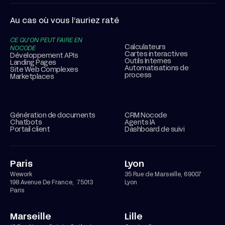
Au cas où vous l’auriez raté
CE QU’ON PEUT FAIRE EN
Calculateurs
NOCODE
Cartes interactives
Développement APIs
Outils Internes
Landing Pages
Automatisations de
Site Web Complexes
process
Marketplaces
Génération de documents
CRM Nocode
Chatbots
Agents IA
Portail client
Dashboard de suivi
Paris
Lyon
Wework
35 Rue de Marseille, 69007
198 Avenue De France, 75013
Lyon
Paris
Marseille
Lille