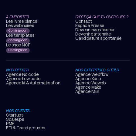
A EMPORTER
C’EST ÇA QUE TU CHERCHES ?
Les livres blancs
Contact
Les webinaires
Espace Presse
Devenir investisseur
Coming soon
Devenir partenaire
Les templates
Candidature spontanée
Coming soon
Le shop NCF
Coming soon
NOS OFFRES
NOS EXPERTISES OUTILS
Agence No code
Agence Webflow
Agence Low code
Agence Xano
Agence IA & Automatisation
Agence Weweb
Agence Make
Agence N8n
NOS CLIENTS
Startups
Scaleups
PME
ETI & Grand groupes