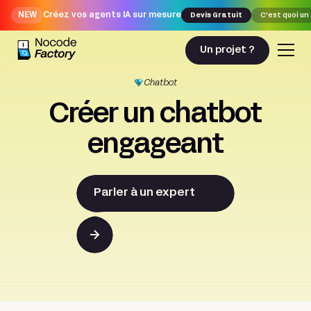
NEW
Créez vos agents IA sur mesure
Devis Gratuit
C'est quoi un
Un projet ?
Chatbot
Créer un chatbot
engageant
Parler à un expert