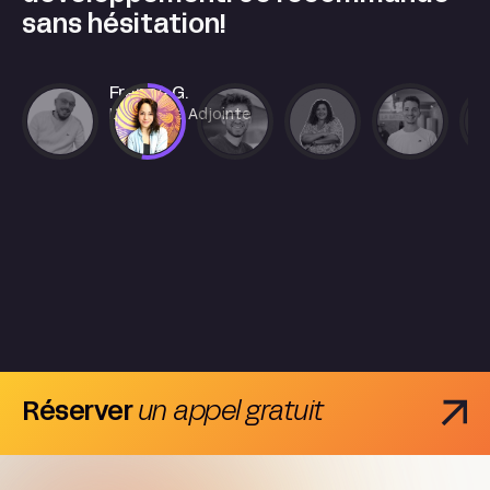
sans hésitation!
France G.
Directrice Adjointe
Réserver
un appel gratuit