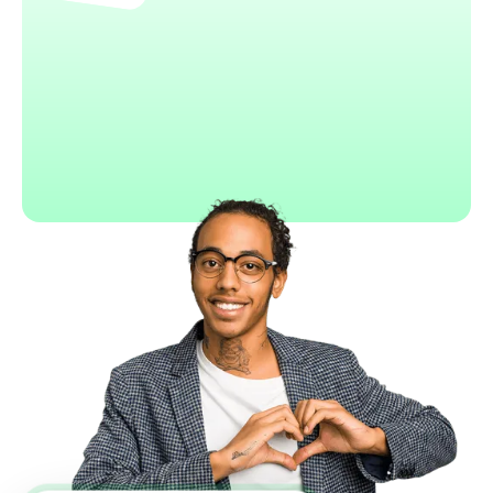
Mistral
Modèles IA performants
Plateforme IA complète
API flexible et puissante
Solution européenne