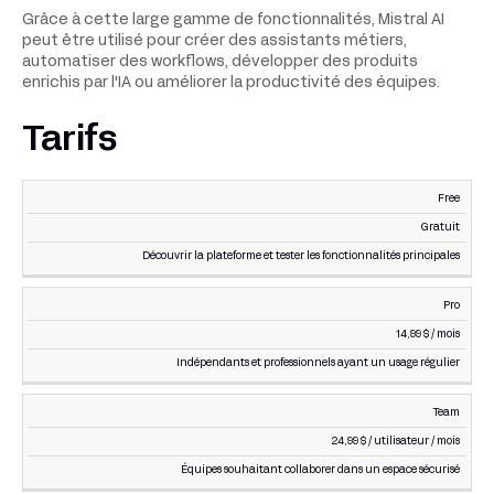
Grâce à cette large gamme de fonctionnalités, Mistral AI
peut être utilisé pour créer des assistants métiers,
automatiser des workflows, développer des produits
enrichis par l'IA ou améliorer la productivité des équipes.
Tarifs
Free
IDÉAL
OFFRE
PRIX
POUR
Gratuit
Découvrir la plateforme et tester les fonctionnalités principales
Pro
14,99 $ / mois
Indépendants et professionnels ayant un usage régulier
Team
24,99 $ / utilisateur / mois
Équipes souhaitant collaborer dans un espace sécurisé