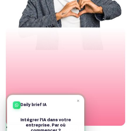
×
Daily brief IA
Intégrer l'IA dans votre
entreprise. Par où
Les inconvénients de
commencer ?