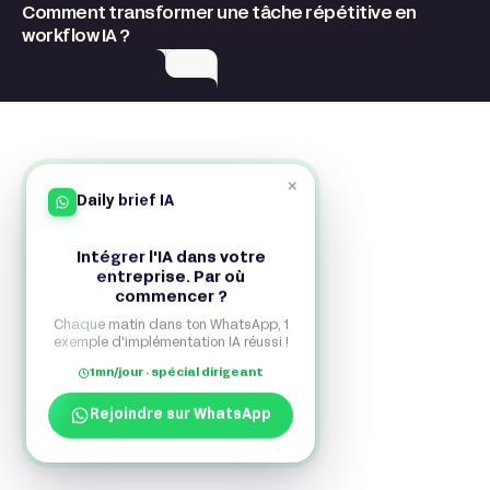
Comment transformer une tâche répétitive en
workflow IA ?
×
Daily brief IA
Ça s'agite là-bas dedans ?
Intégrer l'IA dans votre
entreprise. Par où
nos réponses !
commencer ?
Chaque matin dans ton WhatsApp, 1
exemple d'implémentation IA réussi !
1mn/jour · spécial dirigeant
1. Peut-on faire du vibe coding sans
GitHub ?
Rejoindre sur WhatsApp
Oui, mais c’est risqué.
Sans historique de versions, une mauvaise