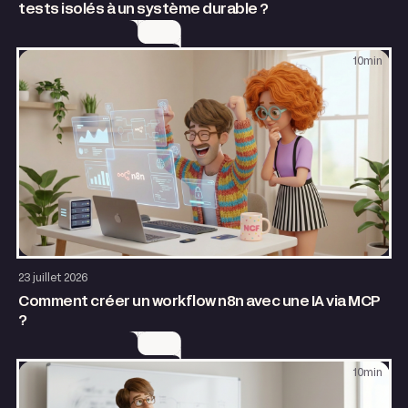
tests isolés à un système durable ?
10
min
AI & Automatisation
23 juillet 2026
Comment créer un workflow n8n avec une IA via MCP
?
10
min