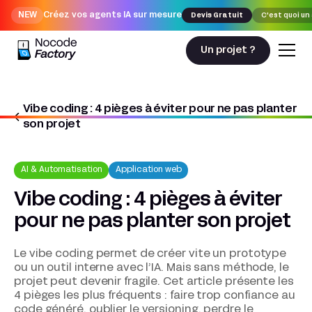
NEW
Créez vos agents IA sur mesure
Devis Gratuit
C'est quoi un
Un projet ?
Vibe coding : 4 pièges à éviter pour ne pas planter
Nocodefactory
AI & Automatisation
son projet
Vibe coding : 4 pièges à éviter pour ne pas planter son projet
AI & Automatisation
Application web
Vibe coding : 4 pièges à éviter
pour ne pas planter son projet
Le vibe coding permet de créer vite un prototype
ou un outil interne avec l’IA. Mais sans méthode, le
projet peut devenir fragile. Cet article présente les
4 pièges les plus fréquents : faire trop confiance au
code généré, oublier le versioning, perdre le