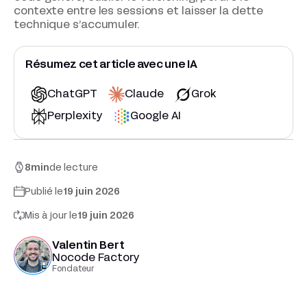
contexte entre les sessions et laisser la dette
technique s’accumuler.
Résumez cet article avec une IA
ChatGPT
Claude
Grok
Perplexity
Google AI
8
min
de lecture
Publié le
19 juin 2026
Mis à jour le
19 juin 2026
Valentin Bert
Nocode Factory
Fondateur