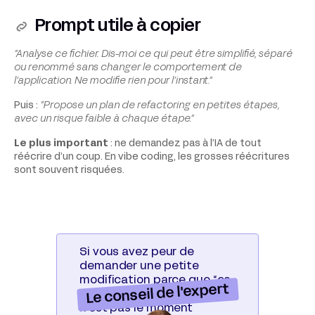
Prompt utile à copier
“Analyse ce fichier. Dis-moi ce qui peut être simplifié, séparé
ou renommé sans changer le comportement de
l’application. Ne modifie rien pour l’instant.”
Puis :
“Propose un plan de refactoring en petites étapes,
avec un risque faible à chaque étape.”
Le plus important
: ne demandez pas à l’IA de tout
réécrire d’un coup. En vibe coding, les grosses réécritures
sont souvent risquées.
Si vous avez peur de
demander une petite
modification parce que “ça
Le conseil de l'expert
risque de tout casser”, ce
n’est pas le moment