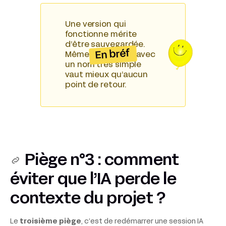
Une version qui
fonctionne mérite
d’être sauvegardée.
En bréf
Même un commit avec
un nom très simple
vaut mieux qu’aucun
point de retour.
Piège n°3 : comment
éviter que l’IA perde le
contexte du projet ?
Le
troisième piège
, c’est de redémarrer une session IA