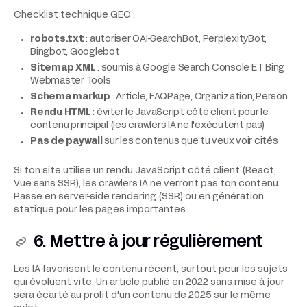
Checklist technique GEO :
robots.txt
: autoriser OAI-SearchBot, PerplexityBot,
Bingbot, Googlebot
Sitemap XML
: soumis à Google Search Console ET Bing
Webmaster Tools
Schema markup
: Article, FAQPage, Organization, Person
Rendu HTML
: éviter le JavaScript côté client pour le
contenu principal (les crawlers IA ne l'exécutent pas)
Pas de paywall
sur les contenus que tu veux voir cités
Si ton site utilise un rendu JavaScript côté client (React,
Vue sans SSR), les crawlers IA ne verront pas ton contenu.
Passe en server-side rendering (SSR) ou en génération
statique pour les pages importantes.
6. Mettre à jour régulièrement
Les IA favorisent le contenu récent, surtout pour les sujets
qui évoluent vite. Un article publié en 2022 sans mise à jour
sera écarté au profit d'un contenu de 2025 sur le même