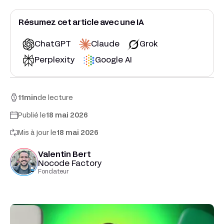
Résumez cet article avec une IA
ChatGPT
Claude
Grok
Perplexity
Google AI
11
min
de lecture
Publié le
18 mai 2026
Mis à jour le
18 mai 2026
Valentin Bert
Nocode Factory
Fondateur