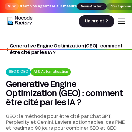
NEW
Créez vos agents IA sur mesure
Devis Gratuit
C'est quoi un
Un projet ?
Generative Engine Optimization (GEO) : comment
Nocodefactory
SEO & GEO
être cité par les IA ?
Generative Engine Optimization (GEO) : comment être cité par les IA ?
SEO & GEO
AI & Automatisation
Generative Engine
Optimization (GEO) : comment
être cité par les IA ?
GEO : la méthode pour être cité par ChatGPT,
Perplexity et Gemini. Leviers actionnables, cas PME
et roadmap 90 jours pour combiner SEO et GEO.