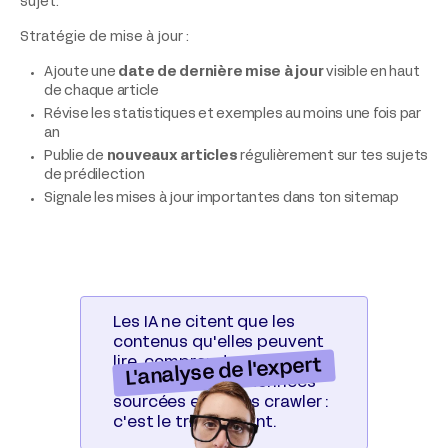
sujet.
Stratégie de mise à jour :
Ajoute une
date de dernière mise à jour
visible en haut
de chaque article
Révise les statistiques et exemples au moins une fois par
an
Publie de
nouveaux articles
régulièrement sur tes sujets
de prédilection
Signale les mises à jour importantes dans ton sitemap
Les IA ne citent que les
contenus qu'elles peuvent
lire, comprendre et vérifier.
L'analyse de l'expert
Structure claire, données
sourcées et accès crawler :
c'est le trio gagnant.