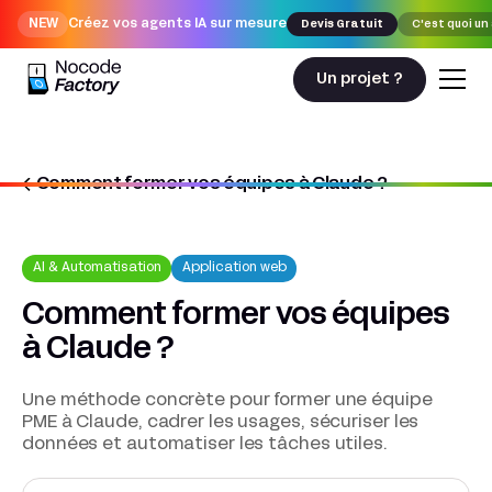
NEW
Créez vos agents IA sur mesure
Devis Gratuit
C'est quoi un
Un projet ?
Comment former vos équipes à Claude ?
Nocodefactory
AI & Automatisation
Comment former vos équipes à Claude ?
AI & Automatisation
Application web
Comment former vos équipes
à Claude ?
Une méthode concrète pour former une équipe
PME à Claude, cadrer les usages, sécuriser les
données et automatiser les tâches utiles.