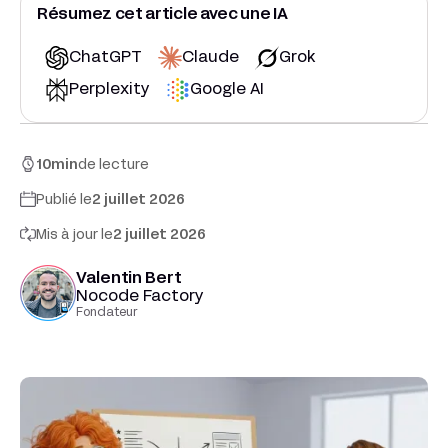
Résumez cet article avec une IA
ChatGPT
Claude
Grok
Perplexity
Google AI
10
min
de lecture
Publié le
2 juillet 2026
Mis à jour le
2 juillet 2026
Valentin Bert
Nocode Factory
Fondateur