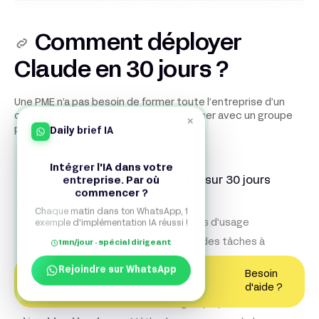
Comment déployer
Claude en 30 jours ?
Une PME n’a pas besoin de former toute l’entreprise d’un
coup. Le plus efficace est de commencer avec un groupe
×
Daily brief IA
pilote, puis d’élargir progressivement.
Intégrer l'IA dans votre
entreprise. Par où
Plan de déploiement de l’IA sur 30 jours
commencer ?
Semaine 1
Période
Chaque matin dans ton WhatsApp, 1
exemple d'implémentation IA réussi !
Choisir 3 à 5 cas d’usage
1mn/jour · spécial dirigeant
Liste priorisée des tâches à
Action
tester
Rejoindre sur WhatsApp
Besoin
Contactez un expert
Semaine 2
Livrable
d'aide ?
attendu
Former un groupe pilote