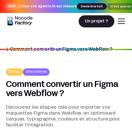
NEW
Créez vos agents IA sur mesure
Devis Gratuit
C'est quoi un
Un projet ?
Comment convertir un Figma vers Webflow ?
Nocodefactory
agence-webflow
Comment convertir un Figma vers Webflow ?
Design
Site internet
Comment convertir un Figma
vers Webflow ?
Découvrez les étapes clés pour importer vos
maquettes Figma dans Webflow, en optimisant
calques, typographie, couleurs et structure pour
faciliter l’intégration.