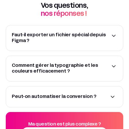
Vos questions,
nos réponses !
Faut-il exporter un fichier spécial depuis
Figma ?
Non, vous pouvez directement synchroniser vos
designs avec le plugin Webflow via l’import des
composants, styles et calques.
Comment gérer la typographie et les
couleurs efficacement ?
Préconfigurez vos styles et couleurs dans Figma et
gardez une structure de calques logique pour la
reprise visuelle dans Webflow.
Peut-on automatiser la conversion ?
Le plugin Figma-to-Webflow permet de synchroniser
les designs, mais pour de grandes pages, mieux vaut
importer section par section.
Ma question est plus complexe ?