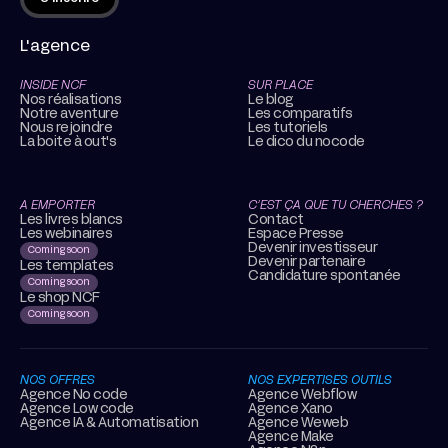
L'agence
INSIDE NCF
SUR PLACE
Nos réalisations
Le blog
Notre aventure
Les comparatifs
Nous rejoindre
Les tutoriels
La boite à out's
Le dico du nocode
A EMPORTER
C’EST ÇA QUE TU CHERCHES ?
Les livres blancs
Contact
Les webinaires
Espace Presse
Devenir investisseur
Coming soon
Devenir partenaire
Les templates
Candidature spontanée
Coming soon
Le shop NCF
Coming soon
NOS OFFRES
NOS EXPERTISES OUTILS
Agence No code
Agence Webflow
Agence Low code
Agence Xano
Agence IA & Automatisation
Agence Weweb
Agence Make