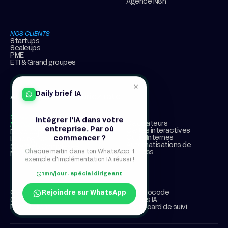
Agence N8n
NOS CLIENTS
Startups
Scaleups
PME
ETI & Grand groupes
×
Daily brief IA
Au cas où vous l’auriez raté
CE QU’ON PEUT FAIRE EN
Intégrer l'IA dans votre
Calculateurs
NOCODE
entreprise. Par où
Cartes interactives
Développement APIs
commencer ?
Outils Internes
Landing Pages
Automatisations de
Site Web Complexes
Chaque matin dans ton WhatsApp, 1
process
Marketplaces
exemple d'implémentation IA réussi !
1mn/jour · spécial dirigeant
Rejoindre sur WhatsApp
Génération de documents
CRM Nocode
Chatbots
Agents IA
Portail client
Dashboard de suivi