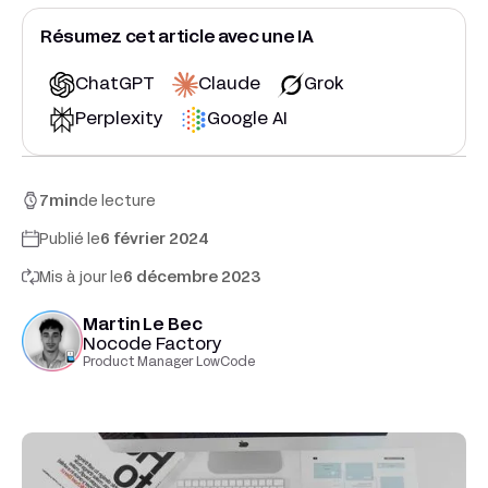
Résumez cet article avec une IA
ChatGPT
Claude
Grok
Perplexity
Google AI
7
min
de lecture
Publié le
6 février 2024
Mis à jour le
6 décembre 2023
Martin Le Bec
Nocode Factory
Product Manager LowCode