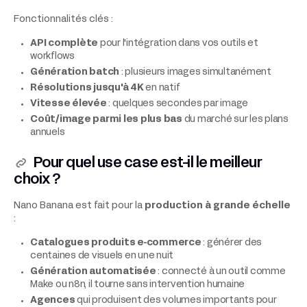
Fonctionnalités clés :
API complète
pour l'intégration dans vos outils et
workflows
Génération batch
: plusieurs images simultanément
Résolutions jusqu'à 4K
en natif
Vitesse élevée
: quelques secondes par image
Coût/image parmi les plus bas
du marché sur les plans
annuels
Pour quel use case est-il le meilleur
choix ?
Nano Banana est fait pour la
production à grande échelle
:
Catalogues produits e-commerce
: générer des
centaines de visuels en une nuit
Génération automatisée
: connecté à un outil comme
Make ou n8n, il tourne sans intervention humaine
Agences
qui produisent des volumes importants pour