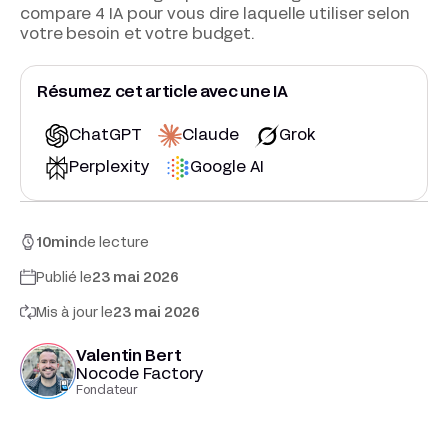
compare 4 IA pour vous dire laquelle utiliser selon
votre besoin et votre budget.
Résumez cet article avec une IA
ChatGPT
Claude
Grok
Perplexity
Google AI
10
min
de lecture
Publié le
23 mai 2026
Mis à jour le
23 mai 2026
Valentin Bert
Nocode Factory
Fondateur