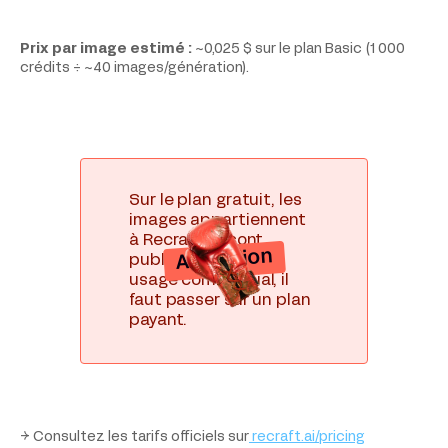
Prix par image estimé :
~0,025 $ sur le plan Basic (1 000
crédits ÷ ~40 images/génération).
Sur le plan gratuit, les
images appartiennent
à Recraft et sont
Attention
publiques. Pour un
usage commercial, il
faut passer sur un plan
payant.
→ Consultez les tarifs officiels sur
recraft.ai/pricing