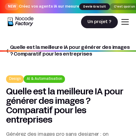
NEW
Créez vos agents IA sur mesure
Devis Gratuit
C'est quoi un
Un projet ?
Quelle est la meilleure IA pour générer des images
Nocodefactory
Design
? Comparatif pour les entreprises
Quelle est la meilleure IA pour générer des images ? Comparatif pour
les entreprises
Design
AI & Automatisation
Quelle est la meilleure IA pour
générer des images ?
Comparatif pour les
entreprises
Générez des images pro sans designer : on