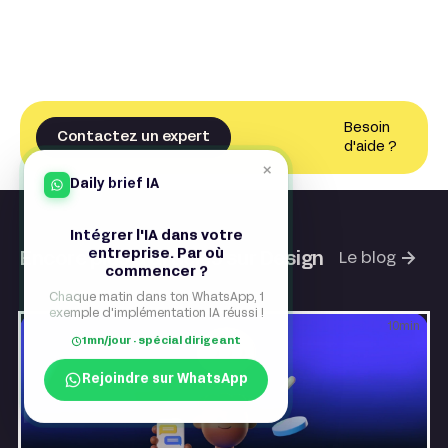
Besoin
Contactez un expert
d'aide ?
×
Daily brief IA
Intégrer l'IA dans votre
entreprise. Par où
Encore plus d'articles sur Design
Le blog
commencer ?
Chaque matin dans ton WhatsApp, 1
exemple d'implémentation IA réussi !
10
min
1mn/jour · spécial dirigeant
Rejoindre sur WhatsApp