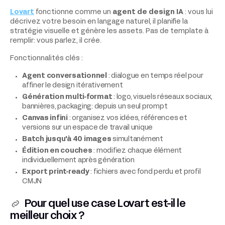
Lovart
fonctionne comme un
agent de design IA
: vous lui
décrivez votre besoin en langage naturel, il planifie la
stratégie visuelle et génère les assets. Pas de template à
remplir: vous parlez, il crée.
Fonctionnalités clés :
Agent conversationnel
: dialogue en temps réel pour
affiner le design itérativement
Génération multi-format
: logo, visuels réseaux sociaux,
bannières, packaging: depuis un seul prompt
Canvas infini
: organisez vos idées, références et
versions sur un espace de travail unique
Batch jusqu'à 40 images
simultanément
Édition en couches
: modifiez chaque élément
individuellement après génération
Export print-ready
: fichiers avec fond perdu et profil
CMJN
Pour quel use case Lovart est-il le
meilleur choix ?