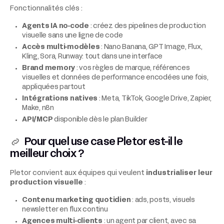
Fonctionnalités clés :
Agents IA no-code
: créez des pipelines de production
visuelle sans une ligne de code
Accès multi-modèles
: Nano Banana, GPT Image, Flux,
Kling, Sora, Runway: tout dans une interface
Brand memory
: vos règles de marque, références
visuelles et données de performance encodées une fois,
appliquées partout
Intégrations natives
: Meta, TikTok, Google Drive, Zapier,
Make, n8n
API/MCP
disponible dès le plan Builder
Pour quel use case Pletor est-il le
meilleur choix ?
Pletor convient aux équipes qui veulent
industrialiser leur
production visuelle
:
Contenu marketing quotidien
: ads, posts, visuels
newsletter en flux continu
Agences multi-clients
: un agent par client, avec sa