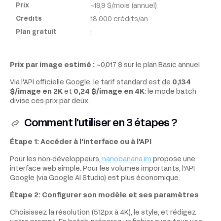
~19,9 $/mois (annuel)
18 000 crédits/an
:
Prix par image estimé :
~0,017 $ sur le plan Basic annuel.
Via l'API officielle Google, le tarif standard est de
0,134
$/image en 2K
et
0,24 $/image en 4K
: le mode batch
divise ces prix par deux.
Comment l'utiliser en 3 étapes ?
Étape 1: Accéder à l'interface ou à l'API
Pour les non-développeurs,
nanobanana.im
propose une
interface web simple. Pour les volumes importants, l'API
Google (via Google AI Studio) est plus économique.
Étape 2: Configurer son modèle et ses paramètres
Choisissez la résolution (512px à 4K), le style, et rédigez