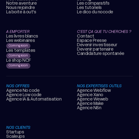
Notre aventure
Les comparatifs
Nous rejoindre
Les tutoriels
La boite à out's
Le dico du nocode
A EMPORTER
C’EST ÇA QUE TU CHERCHES ?
Les livres blancs
Contact
Les webinaires
Espace Presse
Devenir investisseur
Coming soon
Devenir partenaire
Les templates
Candidature spontanée
Coming soon
Le shop NCF
Coming soon
NOS OFFRES
NOS EXPERTISES OUTILS
Agence No code
Agence Webflow
Agence Low code
Agence Xano
Agence IA & Automatisation
Agence Weweb
Agence Make
Agence N8n
NOS CLIENTS
Startups
Scaleups