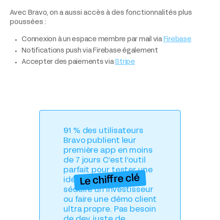
Avec Bravo, on a aussi accès à des fonctionnalités plus
poussées :
Connexion à un espace membre par mail via
Firebase
Notifications push via Firebase également
Accepter des paiements via
Stripe
91 % des utilisateurs
Bravo publient leur
première app en moins
de 7 jours C’est l’outil
parfait pour tester une
Le chiffre clé
idée rapidement,
séduire un investisseur
ou faire une démo client
ultra propre. Pas besoin
de dev, juste de