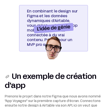
En combinant le design sur
Figma et les données
dynamiques d’Airtable,
vous créez en 24h une app
L'idée de génie
mobile design-first…
connectée à du vrai
contenu. Parfait pour un
MVP pro sans dev.
Un exemple de création
d'app
Prenons le projet dans notre Figma que nous avons nommé
"App Voyages" sur la première capture d'écran. Connectons
ensuite notre design à Airtable via son API, ici on veut que