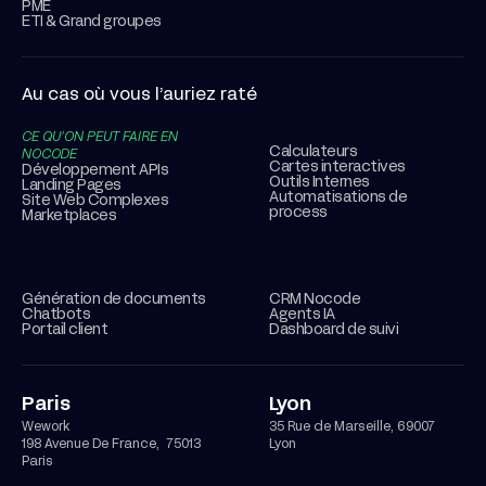
PME
ETI & Grand groupes
Au cas où vous l’auriez raté
CE QU’ON PEUT FAIRE EN
Calculateurs
NOCODE
Cartes interactives
Développement APIs
Outils Internes
Landing Pages
Automatisations de
Site Web Complexes
process
Marketplaces
Génération de documents
CRM Nocode
Chatbots
Agents IA
Portail client
Dashboard de suivi
Paris
Lyon
Wework
35 Rue de Marseille, 69007
198 Avenue De France, 75013
Lyon
Paris