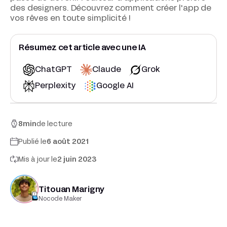
des designers. Découvrez comment créer l'app de
vos rêves en toute simplicité !
Résumez cet article avec une IA
ChatGPT
Claude
Grok
Perplexity
Google AI
8
min
de lecture
Publié le
6 août 2021
Mis à jour le
2 juin 2023
Titouan Marigny
Nocode Maker