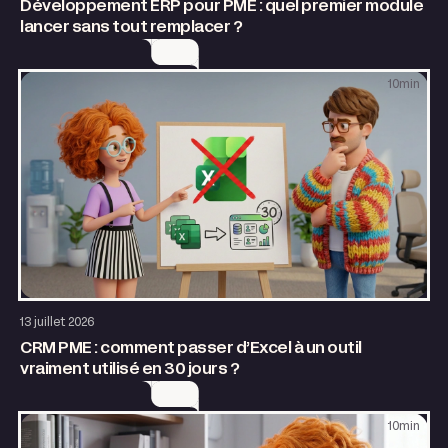
Développement ERP pour PME : quel premier module
lancer sans tout remplacer ?
10
min
Application web
AI & Automatisation
13 juillet 2026
CRM PME : comment passer d’Excel à un outil
vraiment utilisé en 30 jours ?
10
min