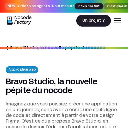
NEW
Créez vos agents IA sur mesure
Devis Gratuit
C'est quoi un
Un projet ?
Bravo Studio, la nouvelle pépite du nocode
Nocodefactory
Application Web
Bravo Studio, la nouvelle pépite du nocode
Application web
Bravo Studio, la nouvelle
pépite du nocode
Imaginez que vous puissiez créer une application
en une journée, sans avoir à écrire une seule ligne
de code et directement à partir de votre design
Figma. C'est ce que propose Bravo Studio, en
passe de devenir l'éditeur d'applications préféré