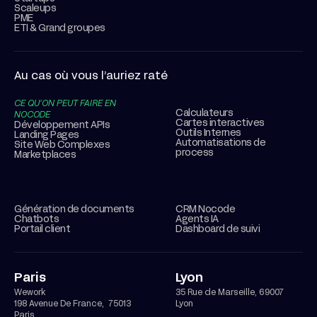
Scaleups
PME
ETI & Grand groupes
Au cas où vous l’auriez raté
CE QU’ON PEUT FAIRE EN
Calculateurs
NOCODE
Cartes interactives
Développement APIs
Outils Internes
Landing Pages
Automatisations de
Site Web Complexes
process
Marketplaces
Génération de documents
CRM Nocode
Chatbots
Agents IA
Portail client
Dashboard de suivi
Paris
Lyon
Wework
35 Rue de Marseille, 69007
198 Avenue De France, 75013
Lyon
Paris