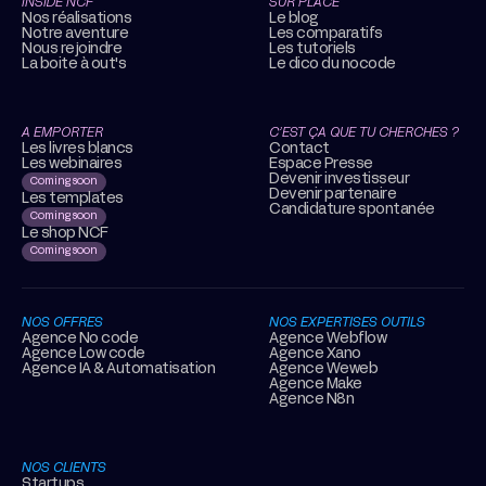
INSIDE NCF
SUR PLACE
Nos réalisations
Le blog
Notre aventure
Les comparatifs
Nous rejoindre
Les tutoriels
La boite à out's
Le dico du nocode
A EMPORTER
C’EST ÇA QUE TU CHERCHES ?
Les livres blancs
Contact
Les webinaires
Espace Presse
Devenir investisseur
Coming soon
Devenir partenaire
Les templates
Candidature spontanée
Coming soon
Le shop NCF
Coming soon
NOS OFFRES
NOS EXPERTISES OUTILS
Agence No code
Agence Webflow
Agence Low code
Agence Xano
Agence IA & Automatisation
Agence Weweb
Agence Make
Agence N8n
NOS CLIENTS
Startups