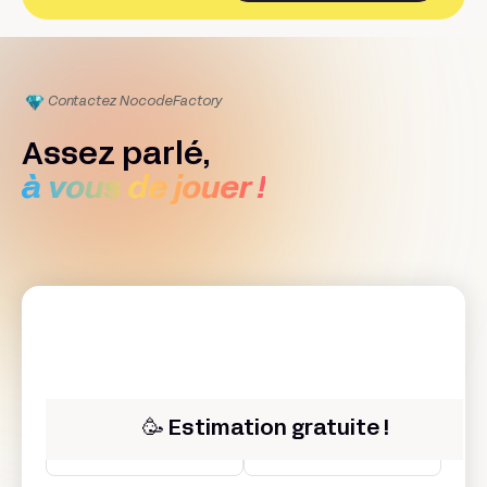
Contactez Nocode
Factory
Assez parlé,
à vous de jouer !
Prénom*
Nom*
🥳 Estimation gratuite !