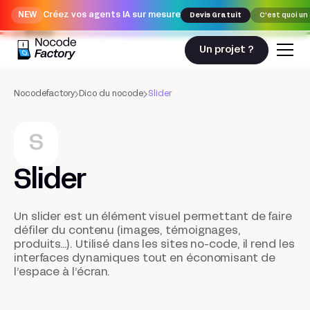
NEW
Créez vos agents IA sur mesure
Devis Gratuit
C'est quoi un
Slider
Un projet ?
Nocodefactory
Dico du nocode
Slider
S
Slider
Un slider est un élément visuel permettant de faire
défiler du contenu (images, témoignages,
produits…). Utilisé dans les sites no-code, il rend les
interfaces dynamiques tout en économisant de
l’espace à l’écran.