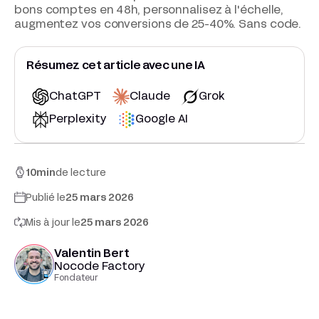
bons comptes en 48h, personnalisez à l'échelle,
augmentez vos conversions de 25-40%. Sans code.
Résumez cet article avec une IA
ChatGPT
Claude
Grok
Perplexity
Google AI
10
min
de lecture
Publié le
25 mars 2026
Mis à jour le
25 mars 2026
Valentin Bert
Nocode Factory
Fondateur