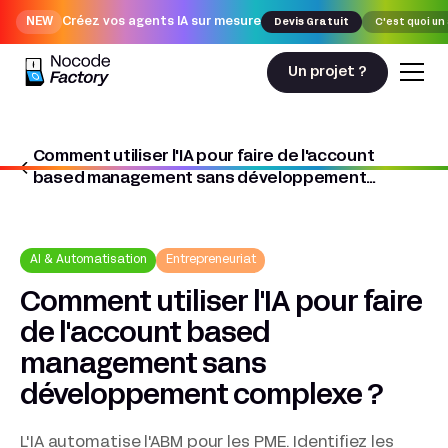
NEW
Créez vos agents IA sur mesure
Devis Gratuit
C'est quoi un
Un projet ?
Comment utiliser l'IA pour faire de l'account
Nocodefactory
AI & Automatisation
based management sans développement
Comment utiliser l'IA pour faire de l'account based management
complexe ?
sans développement complexe ?
AI & Automatisation
Entrepreneuriat
Comment utiliser l'IA pour faire
de l'account based
management sans
développement complexe ?
L'IA automatise l'ABM pour les PME. Identifiez les