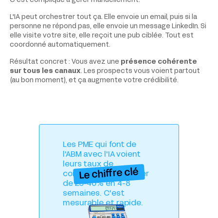
C'est compliqué à gérer manuellement.
L'IA peut orchestrer tout ça. Elle envoie un email, puis si la
personne ne répond pas, elle envoie un message LinkedIn. Si
elle visite votre site, elle reçoit une pub ciblée. Tout est
coordonné automatiquement.
Résultat concret : Vous avez une
présence cohérente
sur tous les canaux
. Les prospects vous voient partout
(au bon moment), et ça augmente votre crédibilité.
Les PME qui font de
l'ABM avec l'IA voient
leurs taux de
Le chiffre clé
conversion augmenter
de 25-40% en 4-8
semaines. C'est
mesurable et rapide.