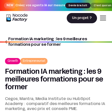
NEW
Créez vos agents IA sur mesure
Devis Gratuit
C'est quoi un
Un projet ?
Formation IA marketing : les 9 meilleures
Nocodefactory
Growth
formations pour se former
Formation IA marketing : les 9 meilleures formations pour se former
Growth
Entrepreneuriat
Formation IA marketing : les 9
meilleures formations pour se
former
Cegos, Mantra, Media Institute ou HubSpot
Academy : comparatif des meilleures formations IA
marketing, avec prix et conseils PME.