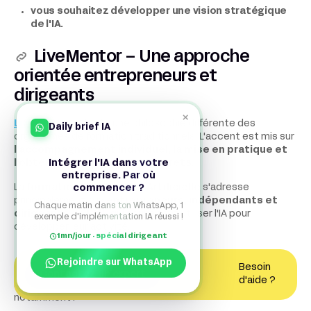
vous souhaitez développer une vision stratégique
de l'IA.
LiveMentor – Une approche
orientée entrepreneurs et
dirigeants
×
LiveMentor
adopte une philosophie différente des
Daily brief IA
organismes de formation traditionnels. L'accent est mis sur
l'accompagnement individuel, la mise en pratique et
Intégrer l'IA dans votre
l'obtention de résultats concrets
.
entreprise. Par où
commencer ?
La
formation Intelligence Artificielle
s'adresse
principalement aux
entrepreneurs, indépendants et
Chaque matin dans ton WhatsApp, 1
dirigeants de PME
qui souhaitent utiliser l'IA pour
exemple d'implémentation IA réussi !
développer leur activité.
1mn/jour · spécial dirigeant
Ce que contient la formation
Rejoindre sur WhatsApp
Besoin
Contactez un expert
d'aide ?
Pendant plusieurs mois, les participants découvrent
notamment :