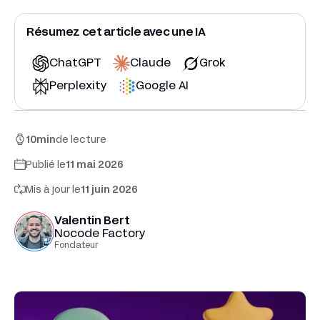
Résumez cet article avec une IA
ChatGPT
Claude
Grok
Perplexity
Google AI
10
min
de lecture
Publié le
11 mai 2026
Mis à jour le
11 juin 2026
Valentin Bert
Nocode Factory
Fondateur