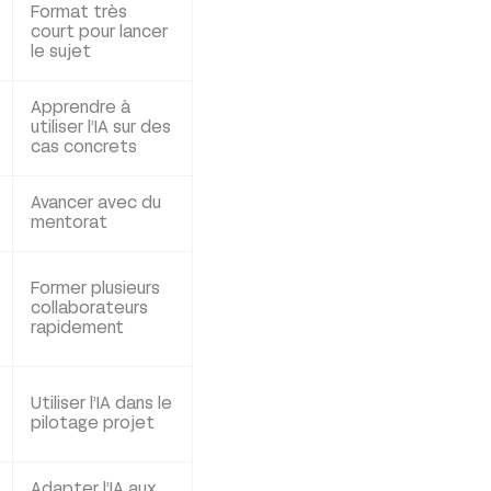
Format très
court pour lancer
le sujet
Apprendre à
utiliser l’IA sur des
cas concrets
Avancer avec du
mentorat
Former plusieurs
collaborateurs
rapidement
Utiliser l’IA dans le
pilotage projet
Adapter l’IA aux