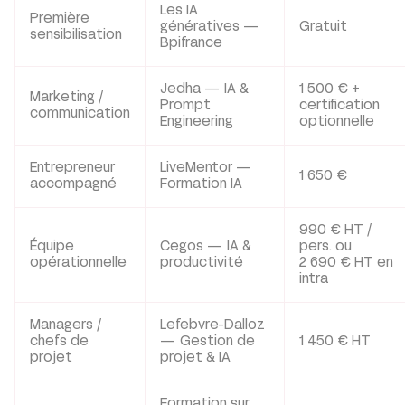
Les IA
Première
génératives —
Gratuit
sensibilisation
Bpifrance
Jedha — IA &
1 500 € +
Marketing /
Prompt
certification
communication
Engineering
optionnelle
Entrepreneur
LiveMentor —
1 650 €
accompagné
Formation IA
990 € HT /
Équipe
Cegos — IA &
pers. ou
opérationnelle
productivité
2 690 € HT en
intra
Managers /
Lefebvre-Dalloz
chefs de
— Gestion de
1 450 € HT
projet
projet & IA
Formation sur