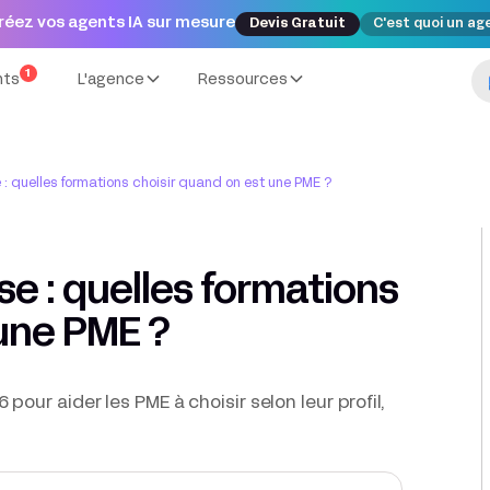
réez vos agents IA sur mesure
Devis Gratuit
C'est quoi un ag
1
nts
L'agence
Ressources
e : quelles formations choisir quand on est une PME ?
se : quelles formations
 une PME ?
our aider les PME à choisir selon leur profil,