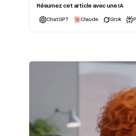
Résumez cet article avec une IA
ChatGPT
Claude
Grok
P