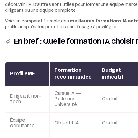
découvrir l’IA. D’autres sont utiles pour former une équipe marke
dirigeant ou une équipe complète.
Voici un comparatif simple des
meilleures formations IA ent
profils adaptés, les prix et les cas d’usage à privilégier.
En bref : Quelle formation IA choisi
Formation
Budget
Profil PME
recommandée
indicatif
Cursus IA —
Dirigeant non-
Bpifrance
Gratuit
tech
Université
Équipe
Objectif IA
Gratuit
débutante