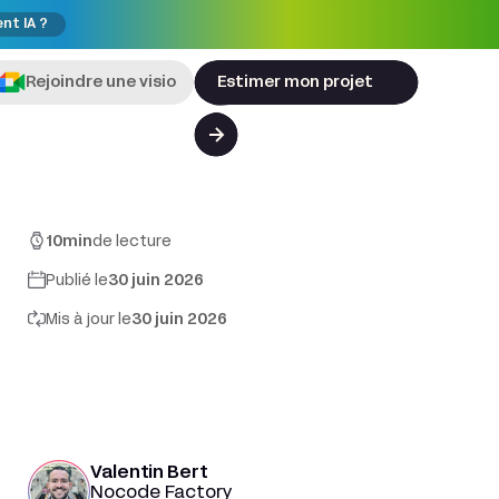
ent IA ?
Rejoindre une visio
Estimer mon projet
10
min
de lecture
Publié le
30 juin 2026
Mis à jour le
30 juin 2026
Valentin Bert
Nocode Factory