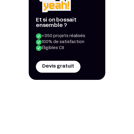
Et si on bossait
ensemble ?
+350 projets réalisés
100% de satisfaction
Éligibles CII
Devis gratuit