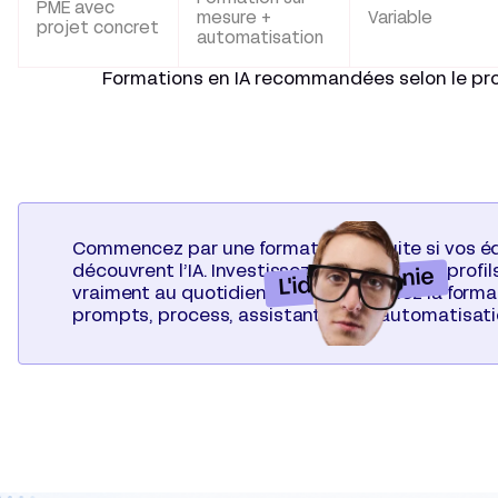
PME avec
mesure +
Variable
projet concret
automatisation
Formations en IA recommandées selon le pro
Commencez par une formation gratuite si vos é
découvrent l’IA. Investissez ensuite sur les profils
L'idée de génie
vraiment au quotidien. Puis transformez la forma
prompts, process, assistants IA et automatisati