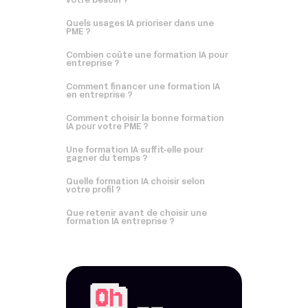
votre besoin ?
Quels usages IA prioriser dans une
PME ?
Combien coûte une formation IA pour
entreprise ?
Comment financer une formation IA
en entreprise ?
Comment choisir la bonne formation
IA pour votre PME ?
Une formation IA suffit-elle pour
gagner du temps ?
Quelle formation IA choisir selon
votre profil ?
Que retenir avant de choisir une
formation IA entreprise ?