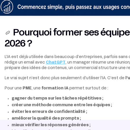
Pourquoi former ses équipes 
2026 ?
L’IA est déjà utilisée dans beaucoup d’entreprises, parfois sans
rédige un email avec
ChatGPT
, un manager résume une réunion
prépare des idées de contenus, un commercial structure une re
Le vrai sujet n’est donc plus seulement d’utiliser l’IA. C’est de
l’
Pour une
PME
, une
formation IA
permet surtout de :
gagner du temps sur les tâches répétitives ;
créer une méthode commune entre les équipes ;
éviter les erreurs de confidentialité ;
améliorer la qualité des prompts ;
mieux vérifier les réponses générées ;