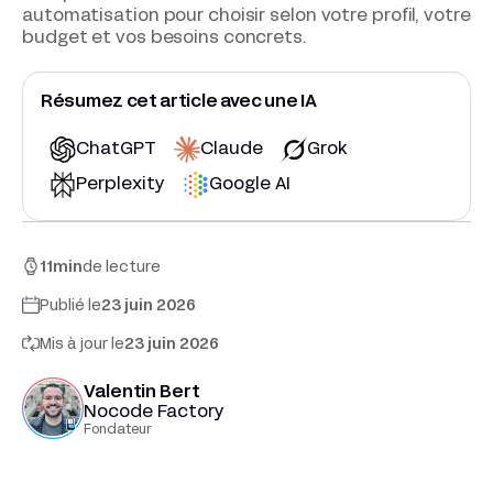
automatisation pour choisir selon votre profil, votre
budget et vos besoins concrets.
Résumez cet article avec une IA
ChatGPT
Claude
Grok
Perplexity
Google AI
11
min
de lecture
Publié le
23 juin 2026
Mis à jour le
23 juin 2026
Valentin Bert
Nocode Factory
Fondateur