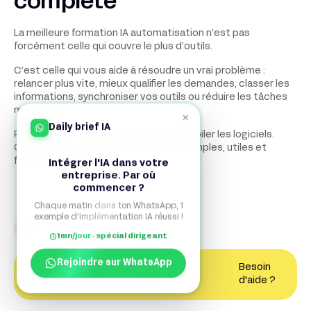
complète
La meilleure formation IA automatisation n’est pas
forcément celle qui couvre le plus d’outils.
C’est celle qui vous aide à résoudre un vrai problème :
relancer plus vite, mieux qualifier les demandes, classer les
informations, synchroniser vos outils ou réduire les tâches
manuelles.
×
Daily brief IA
Pour une PME, l’objectif n’est pas d’empiler les logiciels.
C’est de créer des automatisations simples, utiles et
faciles à maintenir.
Intégrer l'IA dans votre
entreprise. Par où
commencer ?
Chaque matin dans ton WhatsApp, 1
exemple d'implémentation IA réussi !
1mn/jour · spécial dirigeant
Rejoindre sur WhatsApp
Besoin
Contactez un expert
d'aide ?