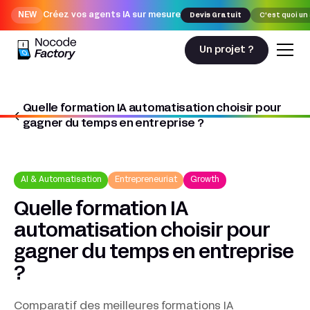
NEW
Créez vos agents IA sur mesure
Devis Gratuit
C'est quoi un
Un projet ?
Quelle formation IA automatisation choisir pour
Nocodefactory
AI & automatisation
gagner du temps en entreprise ?
Quelle formation IA automatisation choisir pour gagner du temps en
entreprise ?
AI & Automatisation
Entrepreneuriat
Growth
Quelle formation IA
automatisation choisir pour
gagner du temps en entreprise
?
Comparatif des meilleures formations IA