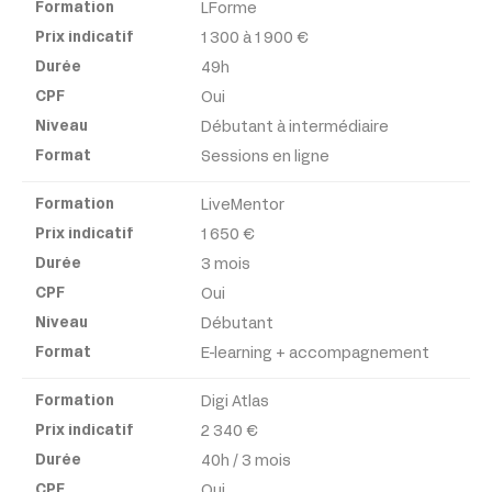
LForme
Formation
1 300 à 1 900 €
49h
Prix
Oui
indicatif
Débutant à intermédiaire
Sessions en ligne
Durée
LiveMentor
CPF
1 650 €
3 mois
Niveau
Oui
Débutant
Format
E-learning + accompagnement
Digi Atlas
2 340 €
40h / 3 mois
Oui