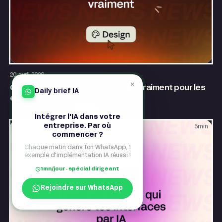
Design
AI & Automatisation
20 avril 2026
×
Claude Design : ce que ça change vraiment pour les
Daily brief IA
équipes sans designer
Intégrer l'IA dans votre
entreprise. Par où
5
min
commencer ?
Chaque matin dans ton WhatsApp, 1
exemple d'implémentation IA réussi !
1mn/jour · spécial dirigeant
Rejoindre sur WhatsApp