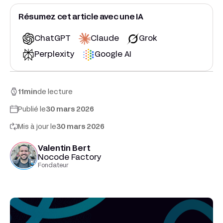
Résumez cet article avec une IA
ChatGPT
Claude
Grok
Perplexity
Google AI
11
min
de lecture
Publié le
30 mars 2026
Mis à jour le
30 mars 2026
Valentin Bert
Nocode Factory
Fondateur