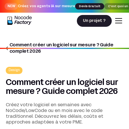
NEW
Créez vos agents IA sur mesure
Devis Gratuit
C'est quoi un
Un projet ?
Comment créer un logiciel sur mesure ? Guide
Nocodefactory
Design
complet 2026
Comment créer un logiciel sur mesure ? Guide complet 2026
Design
Comment créer un logiciel sur
mesure ? Guide complet 2026
Créez votre logiciel en semaines avec
NoCode/LowCode ou en mois avec le code
traditionnel. Découvrez les délais, coûts et
approches adaptées à votre PME.