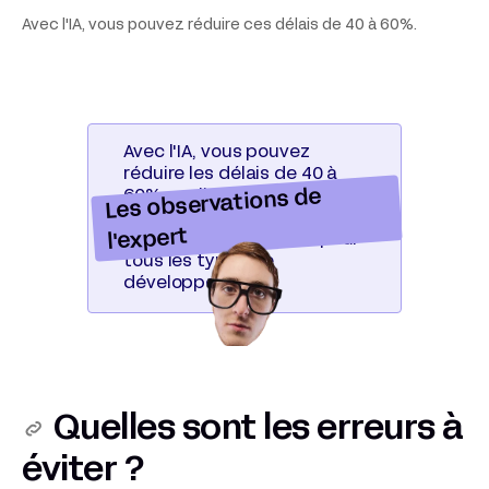
Avec l'IA, vous pouvez réduire ces délais de 40 à 60%.
Avec l'IA, vous pouvez
réduire les délais de 40 à
Les observations de
60% quelle que soit votre
approche. C'est un
l'expert
accélérateur puissant pour
tous les types de
développement.
Quelles sont les erreurs à
éviter ?