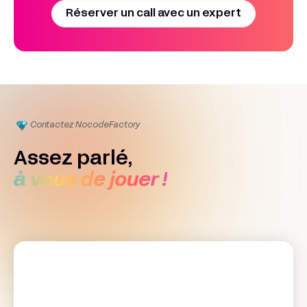
variations créatives à grande échelle (ads
Réserver un call avec un expert
statiques, UGC, shorts) au‑delà d’un template figé,
tout en acceptant quelques limites sur le respect
strict du design system.
Contactez Nocode
Factory
Assez parlé,
à vous de jouer !