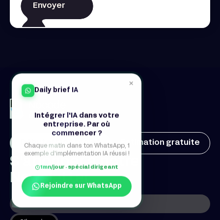
×
Daily brief IA
Intégrer l'IA dans votre
entreprise. Par où
commencer ?
Débuter mon projet
Estimation gratuite
Chaque matin dans ton WhatsApp, 1
exemple d'implémentation IA réussi !
S'abonner à notre
1mn/jour · spécial dirigeant
Newsletter
Rejoindre sur WhatsApp