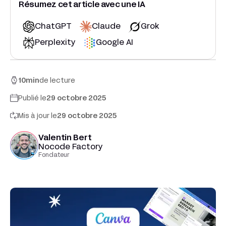
Résumez cet article avec une IA
ChatGPT
Claude
Grok
Perplexity
Google AI
10
min
de lecture
Publié le
29 octobre 2025
Mis à jour le
29 octobre 2025
Valentin Bert
Nocode Factory
Fondateur