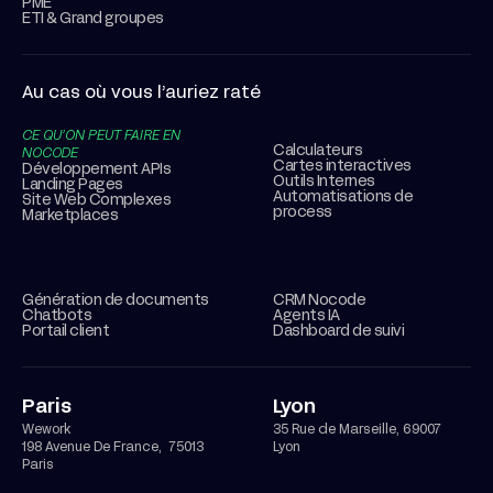
PME
ETI & Grand groupes
Au cas où vous l’auriez raté
CE QU’ON PEUT FAIRE EN
Calculateurs
NOCODE
Cartes interactives
Développement APIs
Outils Internes
Landing Pages
Automatisations de
Site Web Complexes
process
Marketplaces
Génération de documents
CRM Nocode
Chatbots
Agents IA
Portail client
Dashboard de suivi
Paris
Lyon
Wework
35 Rue de Marseille, 69007
198 Avenue De France, 75013
Lyon
Paris