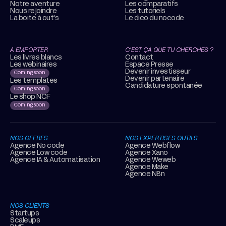
Notre aventure
Les comparatifs
Nous rejoindre
Les tutoriels
La boite à out's
Le dico du nocode
A EMPORTER
C’EST ÇA QUE TU CHERCHES ?
Les livres blancs
Contact
Les webinaires
Espace Presse
Devenir investisseur
Coming soon
Devenir partenaire
Les templates
Candidature spontanée
Coming soon
Le shop NCF
Coming soon
NOS OFFRES
NOS EXPERTISES OUTILS
Agence No code
Agence Webflow
Agence Low code
Agence Xano
Agence IA & Automatisation
Agence Weweb
Agence Make
Agence N8n
NOS CLIENTS
Startups
Scaleups