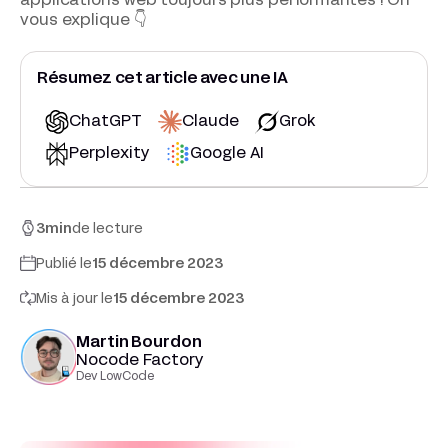
applications web toujours plus performantes ! On
vous explique 👇
Résumez cet article avec une IA
ChatGPT
Claude
Grok
Perplexity
Google AI
3
min
de lecture
Publié le
15 décembre 2023
Mis à jour le
15 décembre 2023
Martin Bourdon
Nocode Factory
Dev LowCode