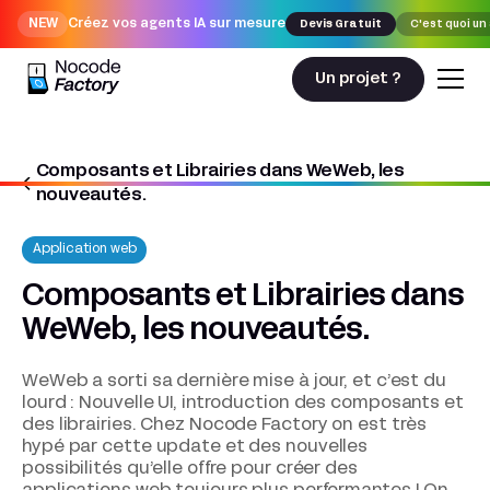
NEW
Créez vos agents IA sur mesure
Devis Gratuit
C'est quoi un
Un projet ?
Composants et Librairies dans WeWeb, les
Nocodefactory
Application web
nouveautés.
Application web
Composants et Librairies dans
WeWeb, les nouveautés.
WeWeb a sorti sa dernière mise à jour, et c’est du
lourd : Nouvelle UI, introduction des composants et
des librairies. Chez Nocode Factory on est très
hypé par cette update et des nouvelles
possibilités qu’elle offre pour créer des