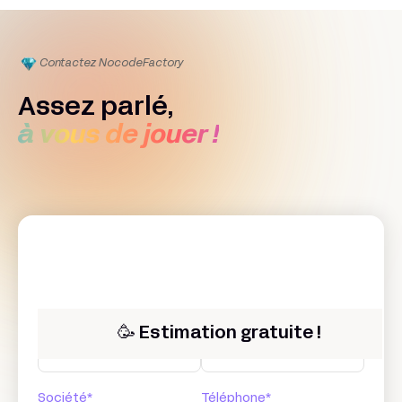
Contactez Nocode
Factory
Assez parlé,
à vous de jouer !
Prénom*
Nom*
🥳 Estimation gratuite !
Société*
Téléphone*