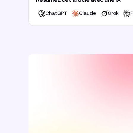
Résumez cet article avec une IA
ChatGPT
Claude
Grok
P