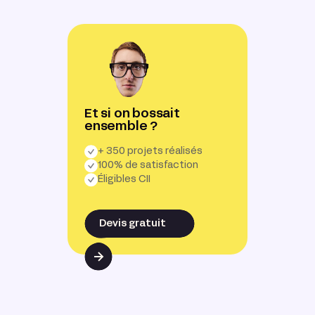
Et si on bossait
ensemble ?
+ 350 projets réalisés
100% de satisfaction
Éligibles CII
Devis gratuit