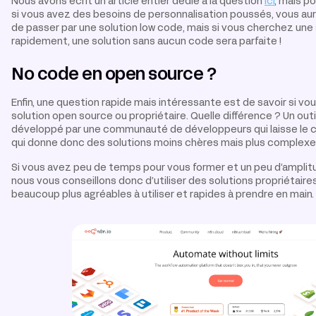
Nous avons écrit un article entier dédié à la question
ici
, mais p
si vous avez des besoins de personnalisation poussés, vous a
de passer par une solution low code, mais si vous cherchez une 
rapidement, une solution sans aucun code sera parfaite !
No code en open source ?
Enfin, une question rapide mais intéressante est de savoir si vo
solution open source ou propriétaire. Quelle différence ? Un out
développé par une communauté de développeurs qui laisse le c
qui donne donc des solutions moins chères mais plus complexes 
Si vous avez peu de temps pour vous former et un peu d’amplit
nous vous conseillons donc d’utiliser des solutions propriétaire
beaucoup plus agréables à utiliser et rapides à prendre en main.