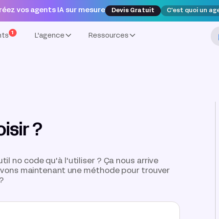
réez vos agents IA sur mesure
Devis Gratuit
C'est quoi un ag
1
nts
L'agence
Ressources
isir ?
il no code qu'à l'utiliser ? Ça nous arrive
us avons maintenant une méthode pour trouver
 ?