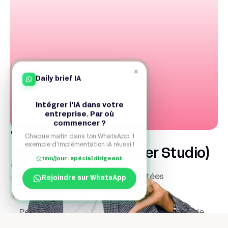
×
Daily brief IA
Intégrer l'IA dans votre
entreprise. Par où
commencer ?
Les inconvénients de
Chaque matin dans ton WhatsApp, 1
exemple d'implémentation IA réussi !
Data Studio (ex Looker Studio)
1mn/jour · spécial dirigeant
Fonctionnalités BI avancées limitées
Rejoindre sur WhatsApp
Certains connecteurs sont payants
Performances réduites sur les gros volumes de
données