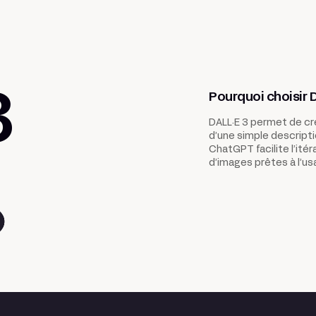
Pourquoi choisir D
3
DALL·E 3 permet de cré
d’une simple descript
ChatGPT facilite l’itér
d’images prêtes à l’u