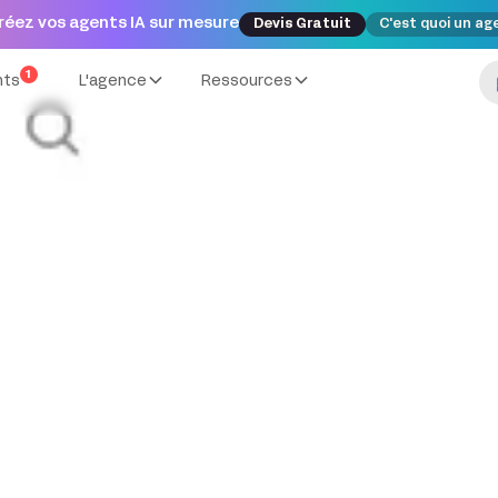
réez vos agents IA sur mesure
Devis Gratuit
C'est quoi un ag
1
nts
L'agence
Ressources