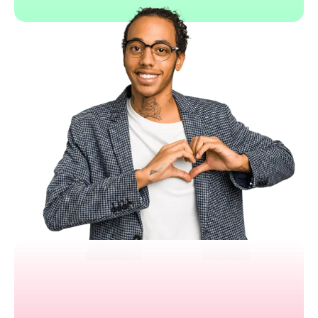
Bannerbear
API simple à intégrer
Templates 100 % personnalisables
Compatible outils no-code
Génération image et vidéo
Parfait pour automatisation marketing