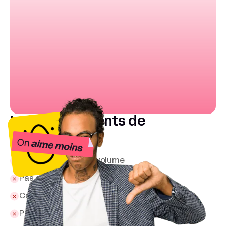
Les inconvénients de
Bannerbear
Tarifs élevés à gros volume
Pas de stockage européen natif
Courbe d’apprentissage sur templates
Peu adapté aux très gros assets vidéo