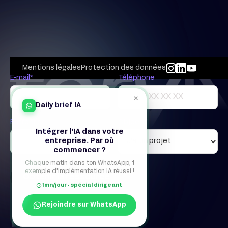
Mentions légales
Protection des données
E-mail*
Téléphone
×
Daily brief IA
Entreprise
Objectif
Intégrer l'IA dans votre
entreprise. Par où
commencer ?
Chaque matin dans ton WhatsApp, 1
exemple d'implémentation IA réussi !
1mn/jour · spécial dirigeant
Rejoindre sur WhatsApp