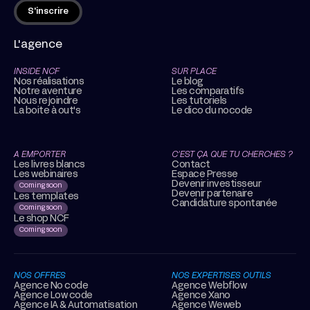
L'agence
INSIDE NCF
SUR PLACE
Nos réalisations
Le blog
Notre aventure
Les comparatifs
Nous rejoindre
Les tutoriels
La boite à out's
Le dico du nocode
A EMPORTER
C’EST ÇA QUE TU CHERCHES ?
Les livres blancs
Contact
Les webinaires
Espace Presse
Devenir investisseur
Coming soon
Devenir partenaire
Les templates
Candidature spontanée
Coming soon
Le shop NCF
Coming soon
NOS OFFRES
NOS EXPERTISES OUTILS
Agence No code
Agence Webflow
Agence Low code
Agence Xano
Agence IA & Automatisation
Agence Weweb