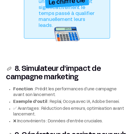
Le chiffre clé
un scoring IA réduisent
significativement le
temps passé à qualifier
manuellement leurs
leads.
8. Simulateur d’impact de
campagne marketing
Fonction
: Prédit les performances d’une campagne
avant son lancement.
Exemple d’outil
: Replai, Ocoya avec IA, Adobe Sensei.
✅ Avantages : Réduction des erreurs, optimisation avant
lancement.
❌ Inconvénients : Données d’entrée cruciales.