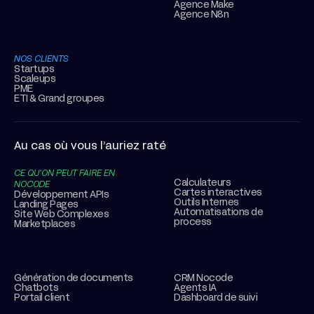
Agence Make
Agence N8n
NOS CLIENTS
Startups
Scaleups
PME
ETI & Grand groupes
Au cas où vous l’auriez raté
CE QU’ON PEUT FAIRE EN
Calculateurs
NOCODE
Cartes interactives
Développement APIs
Outils Internes
Landing Pages
Automatisations de
Site Web Complexes
process
Marketplaces
Génération de documents
CRM Nocode
Chatbots
Agents IA
Portail client
Dashboard de suivi