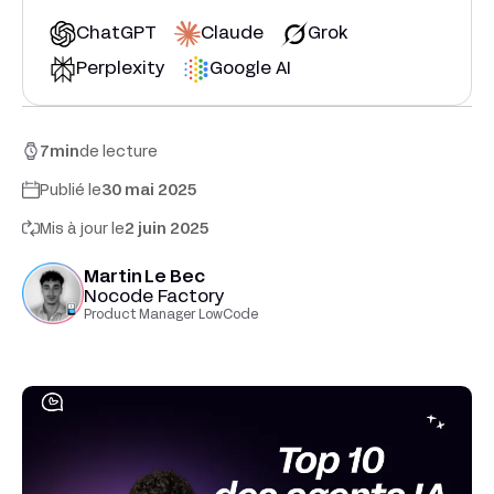
ChatGPT
Claude
Grok
Perplexity
Google AI
7
min
de lecture
Publié le
30 mai 2025
Mis à jour le
2 juin 2025
Martin Le Bec
Nocode Factory
Product Manager LowCode