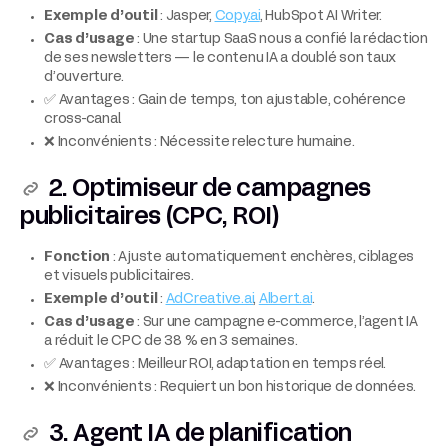
Exemple d’outil
: Jasper,
Copy.ai
, HubSpot AI Writer.
Cas d’usage
: Une startup SaaS nous a confié la rédaction
de ses newsletters — le contenu IA a doublé son taux
d’ouverture.
✅ Avantages : Gain de temps, ton ajustable, cohérence
cross-canal.
❌ Inconvénients : Nécessite relecture humaine.
2. Optimiseur de campagnes
publicitaires (CPC, ROI)
Fonction
: Ajuste automatiquement enchères, ciblages
et visuels publicitaires.
Exemple d’outil
:
AdCreative.ai
,
Albert.ai
.
Cas d’usage
: Sur une campagne e-commerce, l’agent IA
a réduit le CPC de 38 % en 3 semaines.
✅ Avantages : Meilleur ROI, adaptation en temps réel.
❌ Inconvénients : Requiert un bon historique de données.
3. Agent IA de planification