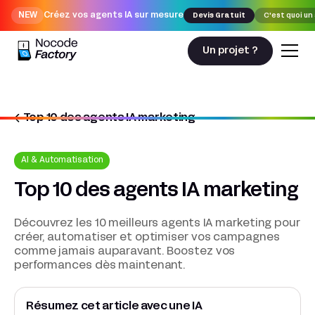
NEW
Créez vos agents IA sur mesure
Devis Gratuit
C'est quoi un
Un projet ?
Top 10 des agents IA marketing
Nocodefactory
AI & Automatisation
Top 10 des agents IA marketing
AI & Automatisation
Top 10 des agents IA marketing
Découvrez les 10 meilleurs agents IA marketing pour
créer, automatiser et optimiser vos campagnes
comme jamais auparavant. Boostez vos
performances dès maintenant.
Résumez cet article avec une IA