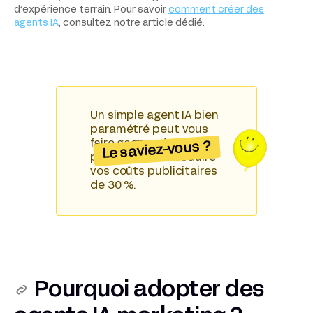
d’expérience terrain. Pour savoir
comment créer des
agents IA
, consultez notre article dédié.
Un simple agent IA bien
paramétré peut vous
faire gagner des heures
Le saviez-vous ?
par semaine et réduire
vos coûts publicitaires
de 30 %.
Pourquoi adopter des