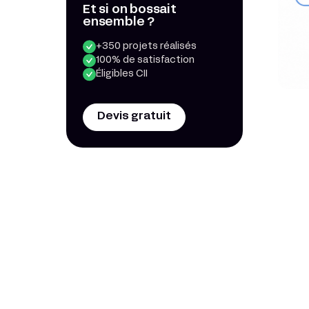
Et si on bossait
ensemble ?
+350 projets réalisés
100% de satisfaction
Éligibles CII
Devis gratuit