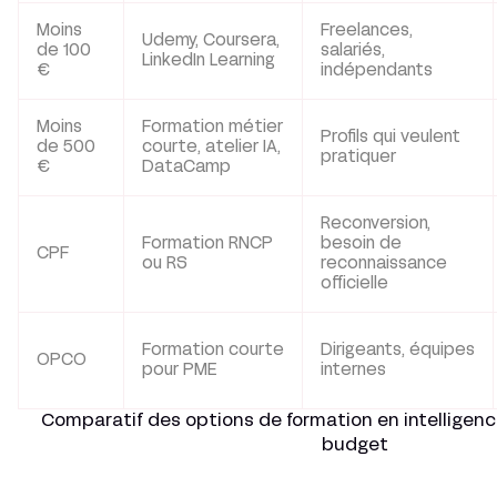
Moins
Freelances,
Udemy, Coursera,
de 100
salariés,
LinkedIn Learning
€
indépendants
Moins
Formation métier
Profils qui veulent
de 500
courte, atelier IA,
pratiquer
€
DataCamp
Reconversion,
Formation RNCP
besoin de
CPF
ou RS
reconnaissance
officielle
Formation courte
Dirigeants, équipes
OPCO
pour PME
internes
Comparatif des options de formation en intelligence 
budget