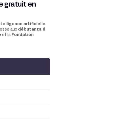
ée gratuit en
ntelligence artificielle
resse aux
débutants
. Il
e
et la
Fondation