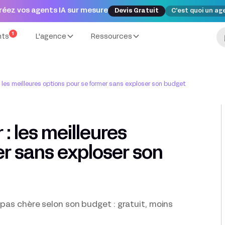
réez vos agents IA sur mesure
Devis Gratuit
C'est quoi un ag
1
nts
L'agence
Ressources
: les meilleures options pour se former sans exploser son budget
: les meilleures
er sans exploser son
 pas chère selon son budget : gratuit, moins