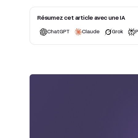
Résumez cet article avec une IA
ChatGPT
Claude
Grok
P