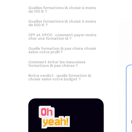
Quelles formations IA choisir à moins
de 100 € ?
Quelles formations IA choisir à moins
de 500 € ?
CPF et OPCO : comment payer moins
cher une formation IA ?
Quelle formation IA pas chère choisir
selon votre profil ?
Comment éviter les mauvaises
formations IA pas chères ?
Notre verdict : quelle formation IA
choisir selon votre budget ?