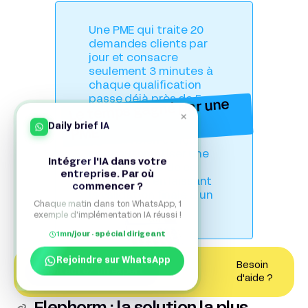
Une PME qui traite 20
demandes clients par
jour et consacre
seulement 3 minutes à
chaque qualification
passe déjà près de 5
Le temps gagné par une
heures par semaine sur
×
Daily brief IA
cette seule tâche. Un
PME
agent IA bien conçu
peut automatiser une
Intégrer l'IA dans votre
grande partie de ce
entreprise. Par où
travail tout en laissant
commencer ?
la validation finale à un
Chaque matin dans ton WhatsApp, 1
humain.
exemple d'implémentation IA réussi !
1mn/jour · spécial dirigeant
Rejoindre sur WhatsApp
Besoin
Contactez un expert
d'aide ?