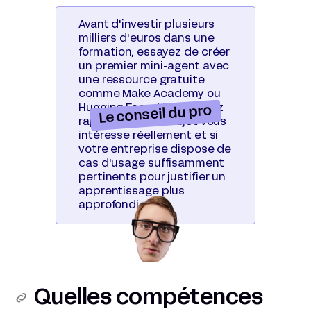
Avant d'investir plusieurs
milliers d'euros dans une
formation, essayez de créer
un premier mini-agent avec
une ressource gratuite
comme Make Academy ou
Hugging Face. Vous saurez
Le conseil du pro
rapidement si le sujet vous
intéresse réellement et si
votre entreprise dispose de
cas d'usage suffisamment
pertinents pour justifier un
apprentissage plus
approfondi.
Quelles compétences