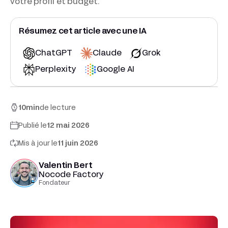
votre profil et budget.
Résumez cet article avec une IA
ChatGPT
Claude
Grok
Perplexity
Google AI
10
min
de lecture
Publié le
12 mai 2026
Mis à jour le
11 juin 2026
Valentin Bert
Nocode Factory
Fondateur