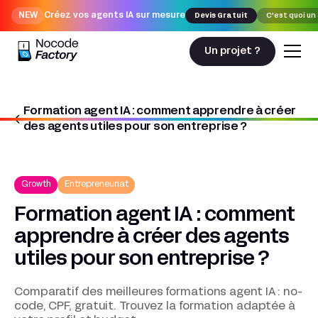
NEW
Créez vos agents IA sur mesure
Devis Gratuit
C'est quoi un
Un projet ?
Formation agent IA : comment apprendre à créer
Nocodefactory
Growth
des agents utiles pour son entreprise ?
Formation agent IA : comment apprendre à créer des agents utiles
pour son entreprise ?
Growth
Entrepreneuriat
Formation agent IA : comment
apprendre à créer des agents
utiles pour son entreprise ?
Comparatif des meilleures formations agent IA : no-
code, CPF, gratuit. Trouvez la formation adaptée à