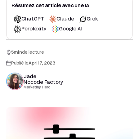
Résumez cet article avec une IA
ChatGPT
Claude
Grok
Perplexity
Google AI
5
min
de lecture
Publié le
April 7, 2023
Jade
Nocode Factory
Marketing Hero