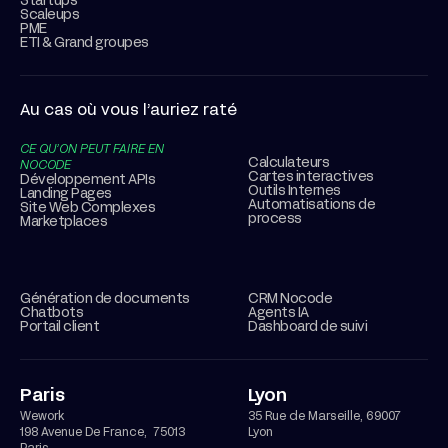
Startups
Scaleups
PME
ETI & Grand groupes
Au cas où vous l’auriez raté
CE QU’ON PEUT FAIRE EN
Calculateurs
NOCODE
Cartes interactives
Développement APIs
Outils Internes
Landing Pages
Automatisations de
Site Web Complexes
process
Marketplaces
Génération de documents
CRM Nocode
Chatbots
Agents IA
Portail client
Dashboard de suivi
Paris
Lyon
Wework
35 Rue de Marseille, 69007
198 Avenue De France, 75013
Lyon