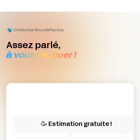
Contactez Nocode
Factory
Assez parlé,
à vous de jouer !
Prénom*
Nom*
🥳 Estimation gratuite !