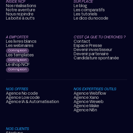
INSIDE NCF
SUR PLACE
Nos réalisations
Le blog
Notre aventure
Les comparatifs
Nous rejoindre
Les tutoriels
La boite à out's
Le dico du nocode
A EMPORTER
C’EST ÇA QUE TU CHERCHES ?
Les livres blancs
Contact
Les webinaires
Espace Presse
Devenir investisseur
Coming soon
Devenir partenaire
Les templates
Candidature spontanée
Coming soon
Le shop NCF
Coming soon
NOS OFFRES
NOS EXPERTISES OUTILS
Agence No code
Agence Webflow
Agence Low code
Agence Xano
Agence IA & Automatisation
Agence Weweb
Agence Make
Agence N8n
NOS CLIENTS