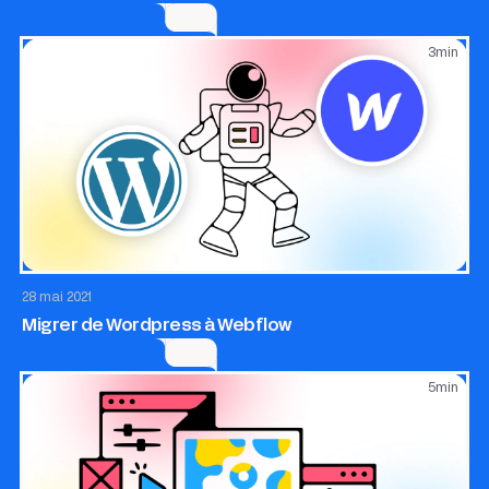
3
min
Site internet
28 mai 2021
Migrer de Wordpress à Webflow
5
min