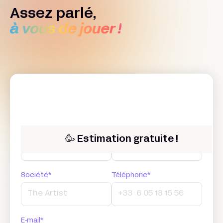
Assez parlé,
à vous de jouer !
Prénom*
Nom*
🥳 Estimation gratuite !
Société*
Téléphone*
E-mail*