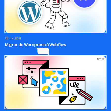
Site internet
28 mai 2021
Migrer de Wordpress à Webflow
5
min