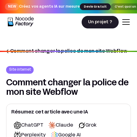
NEW
Créez vos agents IA sur mesure
Devis Gratuit
C'est quoi un
Un projet ?
Comment changer la police de mon site Webflow
Nocodefactory
Site internet
Comment changer la police de
mon site Webflow
Résumez cet article avec une IA
ChatGPT
Claude
Grok
Perplexity
Google AI