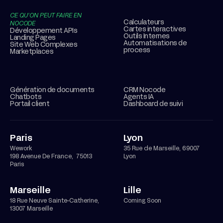
CE QU’ON PEUT FAIRE EN
Calculateurs
NOCODE
Cartes interactives
Développement APIs
Outils Internes
Landing Pages
Automatisations de
Site Web Complexes
process
Marketplaces
Génération de documents
CRM Nocode
Chatbots
Agents IA
Portail client
Dashboard de suivi
Paris
Lyon
Wework
35 Rue de Marseille, 69007
198 Avenue De France, 75013
Lyon
Paris
Marseille
Lille
18 Rue Neuve Sainte-Catherine,
Coming Soon
13007 Marseille