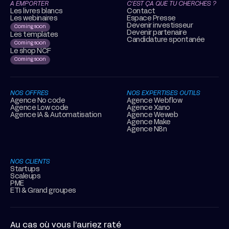
A EMPORTER
C’EST ÇA QUE TU CHERCHES ?
Les livres blancs
Contact
Les webinaires
Espace Presse
Devenir investisseur
Coming soon
Devenir partenaire
Les templates
Candidature spontanée
Coming soon
Le shop NCF
Coming soon
NOS OFFRES
NOS EXPERTISES OUTILS
Agence No code
Agence Webflow
Agence Low code
Agence Xano
Agence IA & Automatisation
Agence Weweb
Agence Make
Agence N8n
NOS CLIENTS
Startups
Scaleups
PME
ETI & Grand groupes
Au cas où vous l’auriez raté