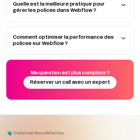
pour la performance), nommez-les bien, et hop ! Votre
Quelle est la meilleure pratique pour
police custom est dispo partout dans votre projet.
gérer les polices dans Webflow ?
N'oubliez pas d'uploader tous les poids nécessaires !
Limitez-vous à 2-3 polices max pour la performance !
Définissez vos styles sur les HTML tags (H1, H2, Body...)
pour la cohérence. Utilisez Google Fonts quand
Comment optimiser la performance des
possible, et prévoyez toujours des fallbacks (Arial,
polices sur Webflow ?
Helvetica...). La typo, c'est 50% du design !
Performance first ! Utilisez WOFF2, limitez les
variantes (regular, bold, c'est souvent suffisant),
activez font-display: swap dans le code custom.
Google Fonts est votre ami pour la vitesse. Évitez les
Ma question est plus complexe ?
polices exotiques lourdes, votre site vous remerciera
Réserver un call avec un expert
!
Contactez Nocode
Factory