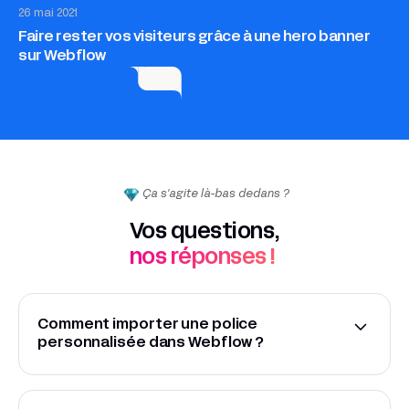
Site internet
26 mai 2021
Faire rester vos visiteurs grâce à une hero banner
sur Webflow
Ça s'agite là-bas dedans ?
Vos questions,
nos réponses !
Comment importer une police
personnalisée dans Webflow ?
Super simple ! Project Settings > Fonts > Upload
Font. Uploadez vos fichiers (WOFF2 de préférence