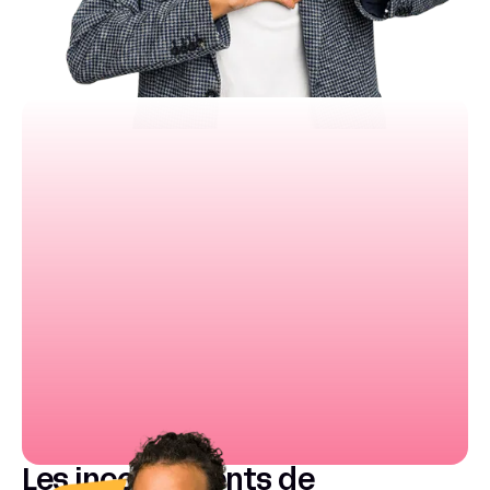
Automatisations natives puissantes
Collaboration temps réel fluide
Les inconvénients de