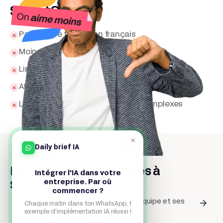
SmartSuite
Pas encore traduit en français
Moins flexible qu'Airtable Pro
Limiter certaines vues aux plans payants
API encore jeune
Learning curve pour structures complexes
×
Daily brief IA
Les meilleurs alternatives à
Intégrer l'IA dans votre
entreprise. Par où
SmartSuite
commencer ?
Les meilleurs outils pour Gérer votre équipe et ses
Chaque matin dans ton WhatsApp, 1
ressources
exemple d'implémentation IA réussi !