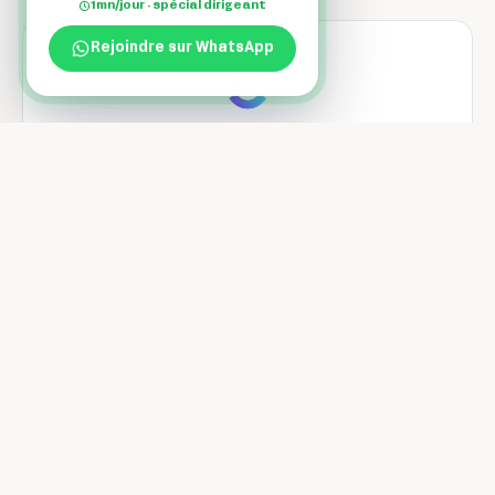
1mn/jour · spécial dirigeant
Rejoindre sur WhatsApp
ClickUp
Gérez projets, docs et tâches dans une seule interface tout-en-
un.
Notion
L'espace de travail tout-en-un qui remplace vos dizaines
d'outils de productivité.