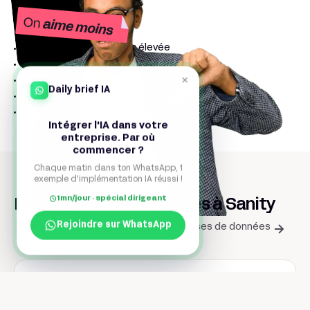
Sanity
Courbe d’apprentissage élevée
Nécessite des compétences techniques
×
Peu de thèmes prêts à l’emploi
Daily brief IA
Coûts pouvant augmenter à grande échelle
Écosystème plus réduit que WordPress
Intégrer l'IA dans votre
entreprise. Par où
commencer ?
Chaque matin dans ton WhatsApp, 1
exemple d'implémentation IA réussi !
1mn/jour · spécial dirigeant
Les meilleurs alternatives à Sanity
Rejoindre sur WhatsApp
Les meilleurs outils pour Créer des bases de données