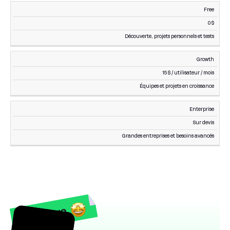
Free
POUR
PLAN
PRIX
QUI
0 $
Découverte, projets personnels et tests
Growth
15 $ / utilisateur / mois
Équipes et projets en croissance
Enterprise
Sur devis
Grandes entreprises et besoins avancés