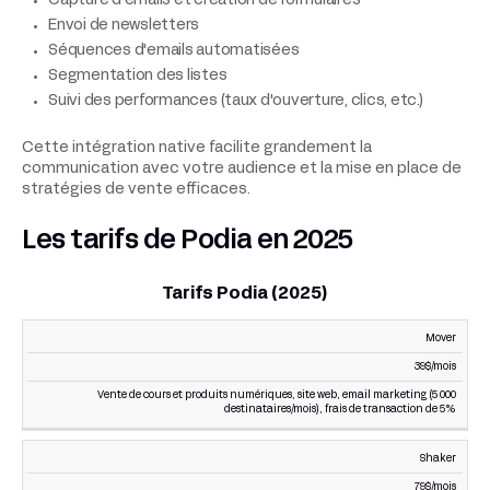
Capture d'emails et création de formulaires
Envoi de newsletters
Séquences d'emails automatisées
Segmentation des listes
Suivi des performances (taux d'ouverture, clics, etc.)
Cette intégration native facilite grandement la
communication avec votre audience et la mise en place de
stratégies de vente efficaces.
Les tarifs de Podia en 2025
Tarifs Podia (2025)
Mover
PRIX
PRINCIPALES
PLAN
MENSUEL
FONCTIONNALITÉS
39$/mois
Vente de cours et produits numériques, site web, email marketing (5 000
destinataires/mois), frais de transaction de 5%
Shaker
79$/mois