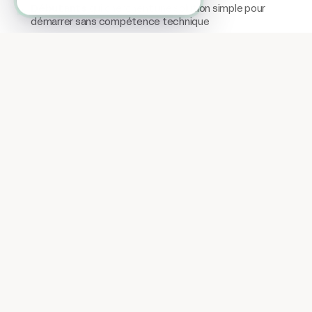
Débutants
qui cherchent une solution simple pour
démarrer sans compétence technique
Formateurs
souhaitant une plateforme complète sans
se soucier de l'aspect technique
Entrepreneurs du savoir
qui veulent centraliser leur
activité en un seul endroit
Créateurs de contenu
à la recherche d'une solution
évolutive qui s'adapte à leur croissance
En revanche, Podia pourrait ne pas convenir si vous
recherchez :
- Des personnalisations très poussées de l'interface
d'apprentissage
- Des fonctionnalités avancées de gamification
- Des outils d'analyse très détaillés sur le comportement
des apprenants
Pour la majorité des créateurs de contenu, Podia offre un
excellent compromis entre simplicité, fonctionnalités et
prix, vous permettant de vous concentrer sur ce qui
compte vraiment : la création de contenu de qualité et le
développement de votre audience.