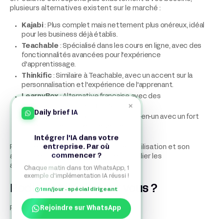
plusieurs alternatives existent sur le marché :
Kajabi
: Plus complet mais nettement plus onéreux, idéal
pour les business déjà établis.
Teachable
: Spécialisé dans les cours en ligne, avec des
fonctionnalités avancées pour l'expérience
d'apprentissage.
Thinkific
: Similaire à Teachable, avec un accent sur la
personnalisation et l'expérience de l'apprenant.
LearnyBox
: Alternative française avec des
×
fonctionnalités marketing avancées.
Daily brief IA
Systeme.io
: Solution française tout-en-un avec un fort
accent sur les tunnels de vente.
Intégrer l'IA dans votre
entreprise. Par où
Podia se distingue par sa simplicité d'utilisation et son
commencer ?
approche tout-en-un qui évite de multiplier les
abonnements à différents services.
Chaque matin dans ton WhatsApp, 1
exemple d'implémentation IA réussi !
Podia est-il fait pour vous ?
1mn/jour · spécial dirigeant
Rejoindre sur WhatsApp
Podia convient particulièrement aux :